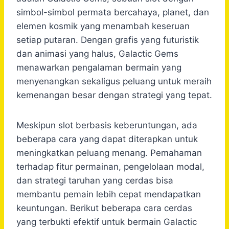
simbol-simbol permata bercahaya, planet, dan
elemen kosmik yang menambah keseruan
setiap putaran. Dengan grafis yang futuristik
dan animasi yang halus, Galactic Gems
menawarkan pengalaman bermain yang
menyenangkan sekaligus peluang untuk meraih
kemenangan besar dengan strategi yang tepat.
Meskipun slot berbasis keberuntungan, ada
beberapa cara yang dapat diterapkan untuk
meningkatkan peluang menang. Pemahaman
terhadap fitur permainan, pengelolaan modal,
dan strategi taruhan yang cerdas bisa
membantu pemain lebih cepat mendapatkan
keuntungan. Berikut beberapa cara cerdas
yang terbukti efektif untuk bermain Galactic