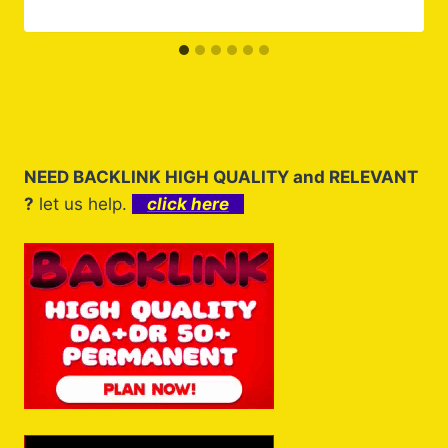
NEED BACKLINK HIGH QUALITY and RELEVANT
?
let us help.
click here