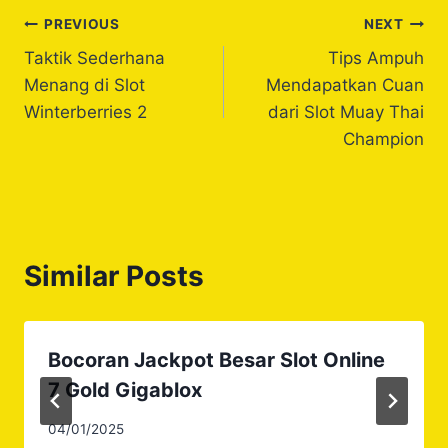
Post
PREVIOUS
NEXT
Taktik Sederhana
Tips Ampuh
navigation
Menang di Slot
Mendapatkan Cuan
Winterberries 2
dari Slot Muay Thai
Champion
Similar Posts
Bocoran Jackpot Besar Slot Online
7 Gold Gigablox
04/01/2025