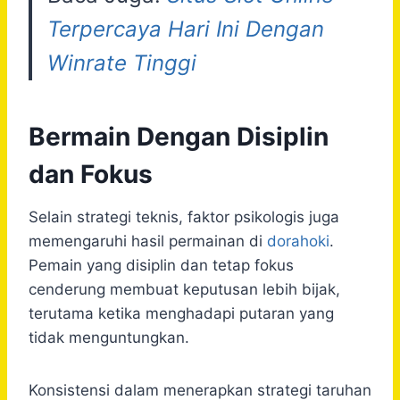
Terpercaya Hari Ini Dengan
Winrate Tinggi
Bermain Dengan Disiplin
dan Fokus
Selain strategi teknis, faktor psikologis juga
memengaruhi hasil permainan di
dorahoki
.
Pemain yang disiplin dan tetap fokus
cenderung membuat keputusan lebih bijak,
terutama ketika menghadapi putaran yang
tidak menguntungkan.
Konsistensi dalam menerapkan strategi taruhan