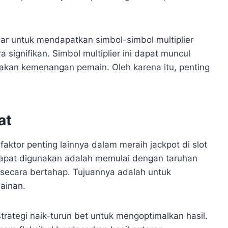
sar untuk mendapatkan simbol-simbol multiplier
ignifikan. Simbol multiplier ini dapat muncul
akan kemenangan pemain. Oleh karena itu, penting
at
faktor penting lainnya dalam meraih jackpot di slot
dapat digunakan adalah memulai dengan taruhan
 secara bertahap. Tujuannya adalah untuk
ainan.
trategi naik-turun bet untuk mengoptimalkan hasil.