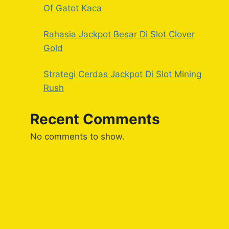
Of Gatot Kaca
Rahasia Jackpot Besar Di Slot Clover
Gold
Strategi Cerdas Jackpot Di Slot Mining
Rush
Recent Comments
No comments to show.