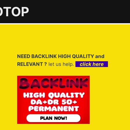
OTOP
NEED BACKLINK HIGH QUALITY and
RELEVANT ?
let us help.
click here