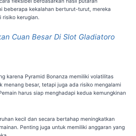
cara fleksibel berdasarkan hasil putaran
i beberapa kekalahan berturut-turut, mereka
risiko kerugian.
n Cuan Besar Di Slot Gladiatoro
ng karena Pyramid Bonanza memiliki volatilitas
uk menang besar, tetapi juga ada risiko mengalami
. Pemain harus siap menghadapi kedua kemungkinan
ruhan kecil dan secara bertahap meningkatkan
ainan. Penting juga untuk memiliki anggaran yang
eka.