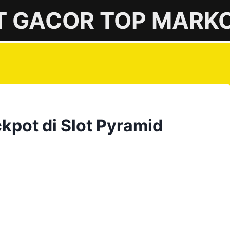
T GACOR TOP MARK
kpot di Slot Pyramid