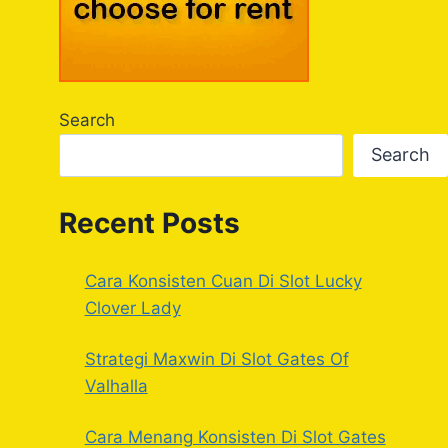
Search
Search
Recent Posts
Cara Konsisten Cuan Di Slot Lucky
Clover Lady
Strategi Maxwin Di Slot Gates Of
Valhalla
Cara Menang Konsisten Di Slot Gates