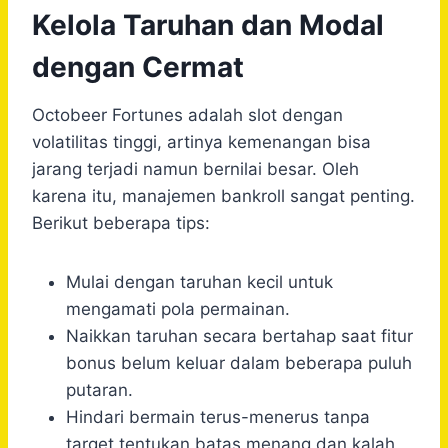
Kelola Taruhan dan Modal
dengan Cermat
Octobeer Fortunes adalah slot dengan
volatilitas tinggi, artinya kemenangan bisa
jarang terjadi namun bernilai besar. Oleh
karena itu, manajemen bankroll sangat penting.
Berikut beberapa tips:
Mulai dengan taruhan kecil untuk
mengamati pola permainan.
Naikkan taruhan secara bertahap saat fitur
bonus belum keluar dalam beberapa puluh
putaran.
Hindari bermain terus-menerus tanpa
target tentukan batas menang dan kalah