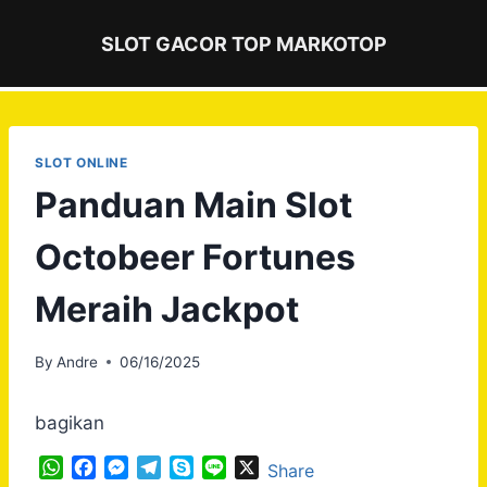
Skip
to
SLOT GACOR TOP MARKOTOP
content
SLOT ONLINE
Panduan Main Slot
Octobeer Fortunes
Meraih Jackpot
By
Andre
06/16/2025
bagikan
W
F
M
T
S
L
X
Share