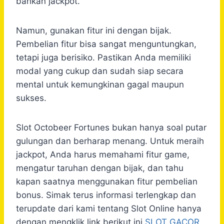
bahkan jackpot.
Namun, gunakan fitur ini dengan bijak.
Pembelian fitur bisa sangat menguntungkan,
tetapi juga berisiko. Pastikan Anda memiliki
modal yang cukup dan sudah siap secara
mental untuk kemungkinan gagal maupun
sukses.
Slot Octobeer Fortunes bukan hanya soal putar
gulungan dan berharap menang. Untuk meraih
jackpot, Anda harus memahami fitur game,
mengatur taruhan dengan bijak, dan tahu
kapan saatnya menggunakan fitur pembelian
bonus. Simak terus informasi terlengkap dan
terupdate dari kami tentang Slot Online hanya
dengan mengklik link berikut ini
SLOT GACOR