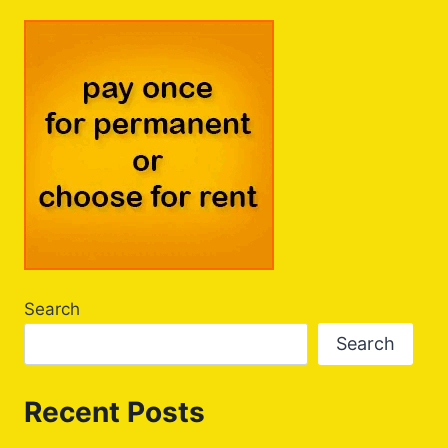
Search
Search
Recent Posts