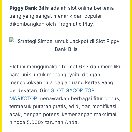
h
a
e
e
k
i
a
c
s
l
y
n
Piggy Bank Bills
adalah slot online bertema
t
e
s
e
p
e
uang yang sangat menarik dan populer
s
b
e
g
e
dikembangkan oleh Pragmatic Play.
A
o
n
r
p
o
g
a
p
k
e
m
r
Slot ini menggunakan format 6×3 dan memiliki
cara unik untuk menang, yaitu dengan
mencocokkan dua bagian uang kertas yang
berdekatan. Gim
SLOT GACOR TOP
MARKOTOP
menawarkan berbagai fitur bonus,
termasuk putaran gratis, wild, dan modifikasi
acak, dengan potensi kemenangan maksimal
hingga 5.000x taruhan Anda.