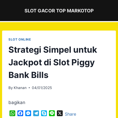
Skip
to
SLOT GACOR TOP MARKOTOP
content
SLOT ONLINE
Strategi Simpel untuk
Jackpot di Slot Piggy
Bank Bills
By
Khanan
04/01/2025
bagikan
W
F
M
T
S
L
X
Share