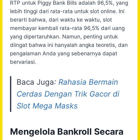
RTP untuk Piggy Bank Bills adalah 96,5%, yang
lebih tinggi dari rata-rata untuk slot online. Ini
berarti bahwa, dari waktu ke waktu, slot
membayar kembali rata-rata 96,5% dari uang
yang dipertaruhkan. Namun, penting untuk
diingat bahwa ini hanyalah angka teoretis, dan
pengalaman Anda yang sebenarnya dapat
bervariasi.
Baca Juga
:
Rahasia Bermain
Cerdas Dengan Trik Gacor di
Slot Mega Masks
Mengelola Bankroll Secara