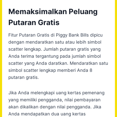
Memaksimalkan Peluang
Putaran Gratis
Fitur Putaran Gratis di Piggy Bank Bills dipicu
dengan mendaratkan satu atau lebih simbol
scatter lengkap. Jumlah putaran gratis yang
Anda terima tergantung pada jumlah simbol
scatter yang Anda daratkan. Mendaratkan satu
simbol scatter lengkap memberi Anda 8
putaran gratis.
Jika Anda melengkapi uang kertas pemenang
yang memiliki pengganda, nilai pembayaran
akan dikalikan dengan nilai pengganda. Jika
Anda mendapatkan dua uang kertas