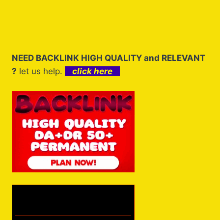
NEED BACKLINK HIGH QUALITY and RELEVANT
?
let us help.
click here