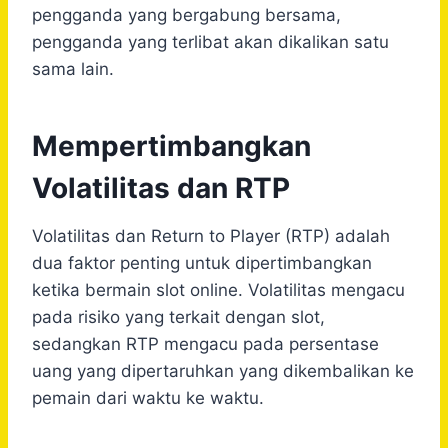
pengganda yang bergabung bersama,
pengganda yang terlibat akan dikalikan satu
sama lain.
Mempertimbangkan
Volatilitas dan RTP
Volatilitas dan Return to Player (RTP) adalah
dua faktor penting untuk dipertimbangkan
ketika bermain slot online. Volatilitas mengacu
pada risiko yang terkait dengan slot,
sedangkan RTP mengacu pada persentase
uang yang dipertaruhkan yang dikembalikan ke
pemain dari waktu ke waktu.