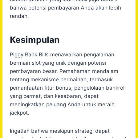
bahwa potensi pembayaran Anda akan lebih
rendah.
Kesimpulan
Piggy Bank Bills menawarkan pengalaman
bermain slot yang unik dengan potensi
pembayaran besar. Pemahaman mendalam
tentang mekanisme permainan, termasuk
pemanfaatan fitur bonus, pengelolaan bankroll
yang cermat, dan kesabaran, dapat
meningkatkan peluang Anda untuk meraih
jackpot.
Ingatlah bahwa meskipun strategi dapat