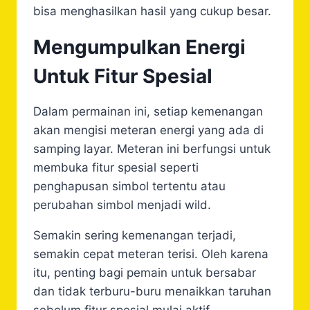
bisa menghasilkan hasil yang cukup besar.
Mengumpulkan Energi
Untuk Fitur Spesial
Dalam permainan ini, setiap kemenangan
akan mengisi meteran energi yang ada di
samping layar. Meteran ini berfungsi untuk
membuka fitur spesial seperti
penghapusan simbol tertentu atau
perubahan simbol menjadi wild.
Semakin sering kemenangan terjadi,
semakin cepat meteran terisi. Oleh karena
itu, penting bagi pemain untuk bersabar
dan tidak terburu-buru menaikkan taruhan