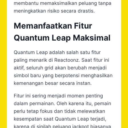
membantu memaksimalkan peluang tanpa
meningkatkan risiko secara drastis.
Memanfaatkan Fitur
Quantum Leap Maksimal
Quantum Leap adalah salah satu fitur
paling menarik di Reactoonz. Saat fitur ini
aktif, seluruh grid akan berubah menjadi
simbol baru yang berpotensi menghasilkan
kemenangan besar secara instan.
Fitur ini sering menjadi momen penting
dalam permainan. Oleh karena itu, pemain
perlu tetap fokus dan tidak melewatkan
kesempatan saat Quantum Leap terjadi,
karena di sinilah peluang jackpot biasanya