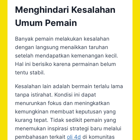
Menghindari Kesalahan
Umum Pemain
Banyak pemain melakukan kesalahan
dengan langsung menaikkan taruhan
setelah mendapatkan kemenangan kecil.
Hal ini berisiko karena permainan belum
tentu stabil.
Kesalahan lain adalah bermain terlalu lama
tanpa istirahat. Kondisi ini dapat
menurunkan fokus dan meningkatkan
kemungkinan membuat keputusan yang
kurang tepat. Tidak sedikit pemain yang
menemukan inspirasi strategi baru melalui
pembahasan terkait
oli 4d
di komunitas