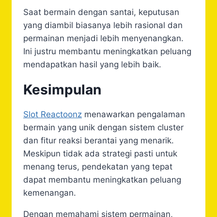
Saat bermain dengan santai, keputusan
yang diambil biasanya lebih rasional dan
permainan menjadi lebih menyenangkan.
Ini justru membantu meningkatkan peluang
mendapatkan hasil yang lebih baik.
Kesimpulan
Slot Reactoonz
menawarkan pengalaman
bermain yang unik dengan sistem cluster
dan fitur reaksi berantai yang menarik.
Meskipun tidak ada strategi pasti untuk
menang terus, pendekatan yang tepat
dapat membantu meningkatkan peluang
kemenangan.
Dengan memahami sistem permainan,