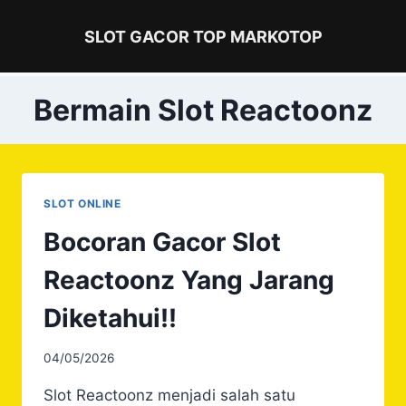
Skip
to
SLOT GACOR TOP MARKOTOP
content
Bermain Slot Reactoonz
SLOT ONLINE
Bocoran Gacor Slot
Reactoonz Yang Jarang
Diketahui!!
04/05/2026
Slot Reactoonz menjadi salah satu