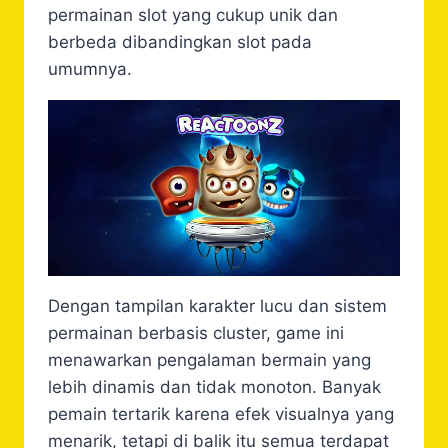
permainan slot yang cukup unik dan
berbeda dibandingkan slot pada
umumnya.
Dengan tampilan karakter lucu dan sistem
permainan berbasis cluster, game ini
menawarkan pengalaman bermain yang
lebih dinamis dan tidak monoton. Banyak
pemain tertarik karena efek visualnya yang
menarik, tetapi di balik itu semua terdapat