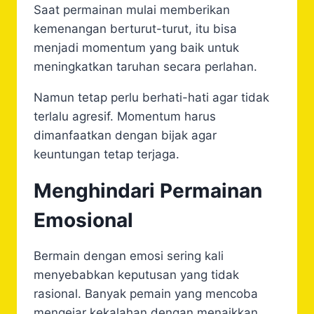
Saat permainan mulai memberikan
kemenangan berturut-turut, itu bisa
menjadi momentum yang baik untuk
meningkatkan taruhan secara perlahan.
Namun tetap perlu berhati-hati agar tidak
terlalu agresif. Momentum harus
dimanfaatkan dengan bijak agar
keuntungan tetap terjaga.
Menghindari Permainan
Emosional
Bermain dengan emosi sering kali
menyebabkan keputusan yang tidak
rasional. Banyak pemain yang mencoba
mengejar kekalahan dengan menaikkan