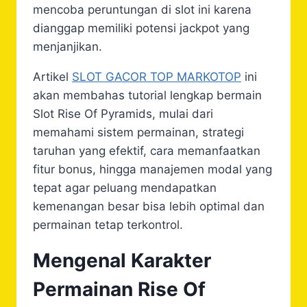
mencoba peruntungan di slot ini karena
dianggap memiliki potensi jackpot yang
menjanjikan.
Artikel
SLOT GACOR TOP MARKOTOP
ini
akan membahas tutorial lengkap bermain
Slot Rise Of Pyramids, mulai dari
memahami sistem permainan, strategi
taruhan yang efektif, cara memanfaatkan
fitur bonus, hingga manajemen modal yang
tepat agar peluang mendapatkan
kemenangan besar bisa lebih optimal dan
permainan tetap terkontrol.
Mengenal Karakter
Permainan Rise Of