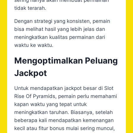
sering hanya akan membuat permainan
tidak terarah.
Dengan strategi yang konsisten, pemain
bisa melihat hasil yang lebih jelas dan
meningkatkan kualitas permainan dari
waktu ke waktu.
Mengoptimalkan Peluang
Jackpot
Untuk mendapatkan jackpot besar di Slot
Rise Of Pyramids, pemain perlu memahami
kapan waktu yang tepat untuk
meningkatkan taruhan. Biasanya, setelah
beberapa kali mendapatkan kemenangan
kecil atau fitur bonus mulai sering muncul,