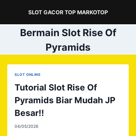
Skip
to
SLOT GACOR TOP MARKOTOP
content
Bermain Slot Rise Of
Pyramids
SLOT ONLINE
Tutorial Slot Rise Of
Pyramids Biar Mudah JP
Besar!!
04/05/2026