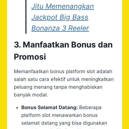
Jitu Memenangkan
Jackpot Big Bass
Bonanza 3 Reeler
3. Manfaatkan Bonus dan
Promosi
Memanfaatkan bonus platform slot adalah
salah satu cara efektif untuk meningkatkan
peluang menang tanpa menghabiskan
banyak modal.
Bonus Selamat Datang:
Beberapa
platform slot menawarkan bonus
selamat datang yang bisa digunakan