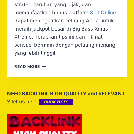
strategi taruhan yang bijak, dan
memanfaatkan bonus platform
Slot Online
dapat meningkatkan peluang Anda untuk
meraih jackpot besar di Big Bass Xmas
Xtreme. Terapkan tips ini dan nikmati
sensasi bermain dengan peluang menang
yang lebih tinggi!
3
READ MORE
TIPS
EFEKTIF
MENDAPATKAN
JACKPOT
NEED BACKLINK HIGH QUALITY and RELEVANT
BESAR
?
let us help.
click here
BIG
BASS
XMAS
XTREME