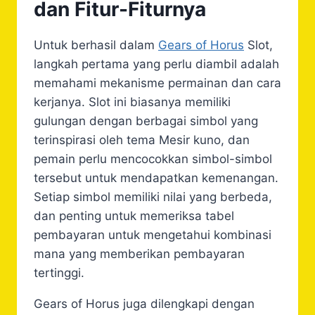
dan Fitur-Fiturnya
Untuk berhasil dalam
Gears of Horus
Slot,
langkah pertama yang perlu diambil adalah
memahami mekanisme permainan dan cara
kerjanya. Slot ini biasanya memiliki
gulungan dengan berbagai simbol yang
terinspirasi oleh tema Mesir kuno, dan
pemain perlu mencocokkan simbol-simbol
tersebut untuk mendapatkan kemenangan.
Setiap simbol memiliki nilai yang berbeda,
dan penting untuk memeriksa tabel
pembayaran untuk mengetahui kombinasi
mana yang memberikan pembayaran
tertinggi.
Gears of Horus juga dilengkapi dengan