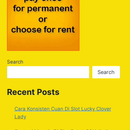
Search
Search
Recent Posts
Cara Konsisten Cuan Di Slot Lucky Clover
Lady