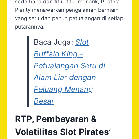
sederhana dan fitur-fitur menarik, Pirates’
Plenty menawarkan pengalaman bermain
yang seru dan penuh petualangan di setiap
putarannya.
Baca Juga:
Slot
Buffalo King –
Petualangan Seru di
Alam Liar dengan
Peluang Menang
Besar
RTP, Pembayaran &
Volatilitas Slot Pirates’