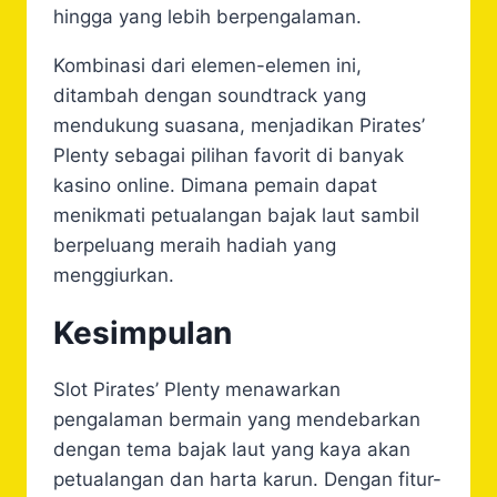
hingga yang lebih berpengalaman.
Kombinasi dari elemen-elemen ini,
ditambah dengan soundtrack yang
mendukung suasana, menjadikan Pirates’
Plenty sebagai pilihan favorit di banyak
kasino online. Dimana pemain dapat
menikmati petualangan bajak laut sambil
berpeluang meraih hadiah yang
menggiurkan.
Kesimpulan
Slot Pirates’ Plenty menawarkan
pengalaman bermain yang mendebarkan
dengan tema bajak laut yang kaya akan
petualangan dan harta karun. Dengan fitur-