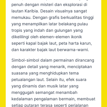
penuh dengan misteri dan eksplorasi di
lautan Karibia. Desain visualnya sangat
memukau. Dengan grafis berkualitas tinggi
yang menampilkan latar belakang pulau
tropis yang indah dan gulungan yang
dikelilingi oleh elemen-elemen ikonik
seperti kapal bajak laut, peta harta karun,
dan karakter bajak laut berwarna-warni.
Simbol-simbol dalam permainan dirancang
dengan detail yang menarik, menciptakan
suasana yang menghidupkan tema
petualangan laut. Selain itu, efek suara
yang dinamis dan musik latar yang
menggugah semangat menambah
kedalaman pengalaman bermain, membuat
setiap putaran terasa seperti perjalanan