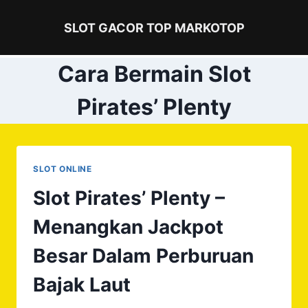
Skip
to
SLOT GACOR TOP MARKOTOP
content
Cara Bermain Slot
Pirates’ Plenty
SLOT ONLINE
Slot Pirates’ Plenty –
Menangkan Jackpot
Besar Dalam Perburuan
Bajak Laut