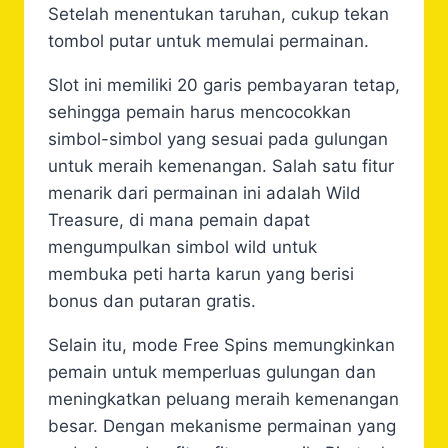
Setelah menentukan taruhan, cukup tekan
tombol putar untuk memulai permainan.
Slot ini memiliki 20 garis pembayaran tetap,
sehingga pemain harus mencocokkan
simbol-simbol yang sesuai pada gulungan
untuk meraih kemenangan. Salah satu fitur
menarik dari permainan ini adalah Wild
Treasure, di mana pemain dapat
mengumpulkan simbol wild untuk
membuka peti harta karun yang berisi
bonus dan putaran gratis.
Selain itu, mode Free Spins memungkinkan
pemain untuk memperluas gulungan dan
meningkatkan peluang meraih kemenangan
besar. Dengan mekanisme permainan yang