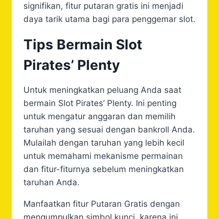
signifikan, fitur putaran gratis ini menjadi
daya tarik utama bagi para penggemar slot.
Tips Bermain Slot
Pirates’ Plenty
Untuk meningkatkan peluang Anda saat
bermain Slot Pirates’ Plenty. Ini penting
untuk mengatur anggaran dan memilih
taruhan yang sesuai dengan bankroll Anda.
Mulailah dengan taruhan yang lebih kecil
untuk memahami mekanisme permainan
dan fitur-fiturnya sebelum meningkatkan
taruhan Anda.
Manfaatkan fitur Putaran Gratis dengan
mengumpulkan simbol kunci, karena ini