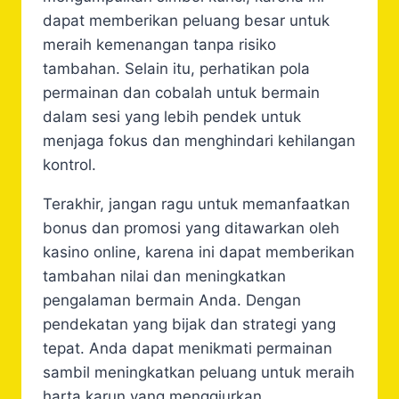
dapat memberikan peluang besar untuk
meraih kemenangan tanpa risiko
tambahan. Selain itu, perhatikan pola
permainan dan cobalah untuk bermain
dalam sesi yang lebih pendek untuk
menjaga fokus dan menghindari kehilangan
kontrol.
Terakhir, jangan ragu untuk memanfaatkan
bonus dan promosi yang ditawarkan oleh
kasino online, karena ini dapat memberikan
tambahan nilai dan meningkatkan
pengalaman bermain Anda. Dengan
pendekatan yang bijak dan strategi yang
tepat. Anda dapat menikmati permainan
sambil meningkatkan peluang untuk meraih
harta karun yang menggiurkan.