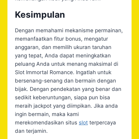
Kesimpulan
​Dengan memahami mekanisme permainan,
memanfaatkan fitur bonus, mengatur
anggaran, dan memilih ukuran taruhan
yang tepat, Anda dapat meningkatkan
peluang Anda untuk menang maksimal di
Slot Immortal Romance.​ Ingatlah untuk
bersenang-senang dan bermain dengan
bijak. Dengan pendekatan yang benar dan
sedikit keberuntungan, siapa pun bisa
meraih jackpot yang diimpikan. Jika anda
ingin bermain, maka kami
merekomendasikan situs
slot
terpercaya
dan terjamin.