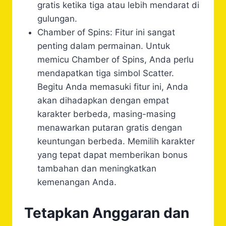
gratis ketika tiga atau lebih mendarat di
gulungan.
Chamber of Spins: Fitur ini sangat
penting dalam permainan. Untuk
memicu Chamber of Spins, Anda perlu
mendapatkan tiga simbol Scatter.
Begitu Anda memasuki fitur ini, Anda
akan dihadapkan dengan empat
karakter berbeda, masing-masing
menawarkan putaran gratis dengan
keuntungan berbeda. Memilih karakter
yang tepat dapat memberikan bonus
tambahan dan meningkatkan
kemenangan Anda.
Tetapkan Anggaran dan