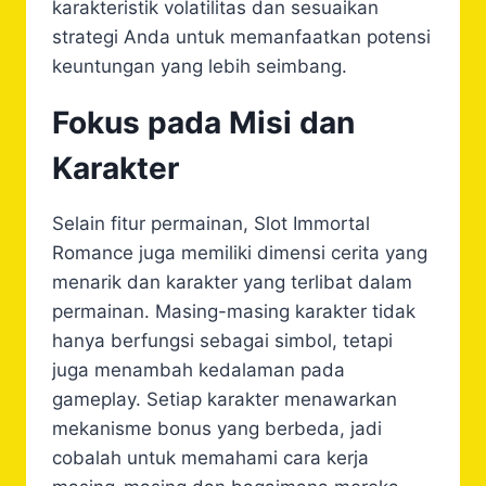
karakteristik volatilitas dan sesuaikan
strategi Anda untuk memanfaatkan potensi
keuntungan yang lebih seimbang.
Fokus pada Misi dan
Karakter
Selain fitur permainan, Slot Immortal
Romance juga memiliki dimensi cerita yang
menarik dan karakter yang terlibat dalam
permainan. Masing-masing karakter tidak
hanya berfungsi sebagai simbol, tetapi
juga menambah kedalaman pada
gameplay. Setiap karakter menawarkan
mekanisme bonus yang berbeda, jadi
cobalah untuk memahami cara kerja