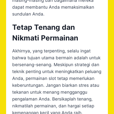
masing-masing dan bagaimana mereka
dapat membantu Anda memaksimalkan
sundulan Anda.
Tetap Tenang dan
Nikmati Permainan
Akhirnya, yang terpenting, selalu ingat
bahwa tujuan utama bermain adalah untuk
bersenang-senang. Meskipun strategi dan
teknik penting untuk meningkatkan peluang
Anda, permainan slot tetap memerlukan
keberuntungan. Jangan biarkan stres atau
tekanan untuk menang mengganggu
pengalaman Anda. Bersikaplah tenang,
nikmatilah permainan, dan hargai setiap
kemenangan kecil yang Anda raih.