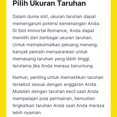
Pilih Ukuran Taruhan
Dalam dunia slot, ukuran taruhan dapat
memengaruhi potensi kemenangan Anda.
Di Slot Immortal Romance, Anda dapat
memilih dari berbagai ukuran taruhan.
Untuk memaksimalkan peluang menang,
banyak pemain menyarankan untuk
memasang taruhan yang lebih tinggi,
terutama jika Anda merasa beruntung.
Namun, penting untuk memastikan taruhan
tersebut sesuai dengan anggaran Anda.
Mulailah dengan taruhan kecil saat Anda
mempelajari pola permainan, kemudian
tingkatkan taruhan Anda saat Anda merasa
lebih nyaman.