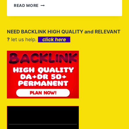
CARA
READ MORE
JITU
MENANG
MAKSIMAL
DI
NEED BACKLINK HIGH QUALITY and RELEVANT
SLOT
?
let us help.
click here
IMMORTAL
ROMANCE