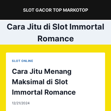
Skip
to
SLOT GACOR TOP MARKOTOP
content
Cara Jitu di Slot Immortal
Romance
SLOT ONLINE
Cara Jitu Menang
Maksimal di Slot
Immortal Romance
12/21/2024