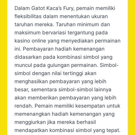
Dalam Gatot Kaca’s Fury, pemain memiliki
fleksibilitas dalam menentukan ukuran
taruhan mereka. Taruhan minimum dan
maksimum bervariasi tergantung pada
kasino online yang menyediakan permainan
ini. Pembayaran hadiah kemenangan
didasarkan pada kombinasi simbol yang
muncul pada gulungan permainan. Simbol-
simbol dengan nilai tertinggi akan
menghasilkan pembayaran yang lebih
besar, sementara simbol-simbol lainnya
akan memberikan pembayaran yang lebih
rendah. Pemain memiliki kesempatan untuk
memenangkan hadiah kemenangan yang
menggiurkan jika mereka berhasil
mendapatkan kombinasi simbol yang tepat.