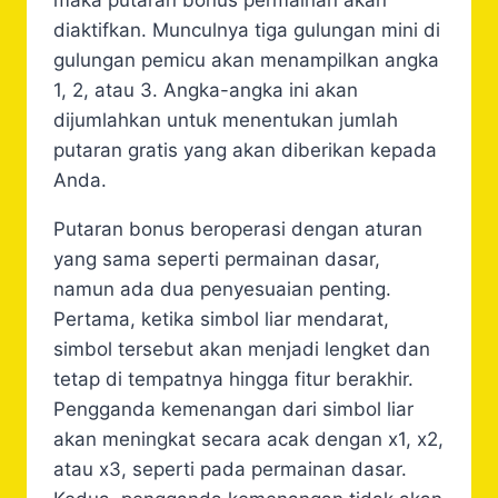
maka putaran bonus permainan akan
diaktifkan. Munculnya tiga gulungan mini di
gulungan pemicu akan menampilkan angka
1, 2, atau 3. Angka-angka ini akan
dijumlahkan untuk menentukan jumlah
putaran gratis yang akan diberikan kepada
Anda.
Putaran bonus beroperasi dengan aturan
yang sama seperti permainan dasar,
namun ada dua penyesuaian penting.
Pertama, ketika simbol liar mendarat,
simbol tersebut akan menjadi lengket dan
tetap di tempatnya hingga fitur berakhir.
Pengganda kemenangan dari simbol liar
akan meningkat secara acak dengan x1, x2,
atau x3, seperti pada permainan dasar.