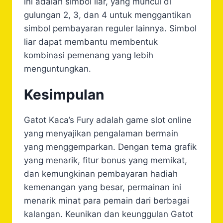
ini adalah simbol liar, yang muncul di
gulungan 2, 3, dan 4 untuk menggantikan
simbol pembayaran reguler lainnya. Simbol
liar dapat membantu membentuk
kombinasi pemenang yang lebih
menguntungkan.
Kesimpulan
Gatot Kaca’s Fury adalah game slot online
yang menyajikan pengalaman bermain
yang menggemparkan. Dengan tema grafik
yang menarik, fitur bonus yang memikat,
dan kemungkinan pembayaran hadiah
kemenangan yang besar, permainan ini
menarik minat para pemain dari berbagai
kalangan. Keunikan dan keunggulan Gatot