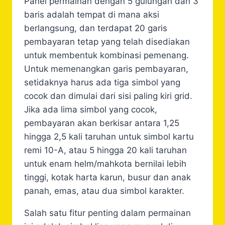
Panel permainan dengan 5 gulungan dan 3
baris adalah tempat di mana aksi
berlangsung, dan terdapat 20 garis
pembayaran tetap yang telah disediakan
untuk membentuk kombinasi pemenang.
Untuk memenangkan garis pembayaran,
setidaknya harus ada tiga simbol yang
cocok dan dimulai dari sisi paling kiri grid.
Jika ada lima simbol yang cocok,
pembayaran akan berkisar antara 1,25
hingga 2,5 kali taruhan untuk simbol kartu
remi 10-A, atau 5 hingga 20 kali taruhan
untuk enam helm/mahkota bernilai lebih
tinggi, kotak harta karun, busur dan anak
panah, emas, atau dua simbol karakter.
Salah satu fitur penting dalam permainan