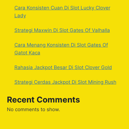
Cara Konsisten Cuan Di Slot Lucky Clover
Lady
Strategi Maxwin Di Slot Gates Of Valhalla
Cara Menang Konsisten Di Slot Gates Of
Gatot Kaca
Rahasia Jackpot Besar Di Slot Clover Gold
Strategi Cerdas Jackpot Di Slot Mining Rush
Recent Comments
No comments to show.