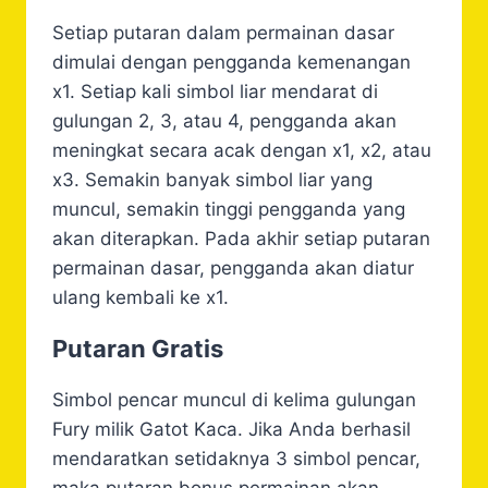
Setiap putaran dalam permainan dasar
dimulai dengan pengganda kemenangan
x1. Setiap kali simbol liar mendarat di
gulungan 2, 3, atau 4, pengganda akan
meningkat secara acak dengan x1, x2, atau
x3. Semakin banyak simbol liar yang
muncul, semakin tinggi pengganda yang
akan diterapkan. Pada akhir setiap putaran
permainan dasar, pengganda akan diatur
ulang kembali ke x1.
Putaran Gratis
Simbol pencar muncul di kelima gulungan
Fury milik Gatot Kaca. Jika Anda berhasil
mendaratkan setidaknya 3 simbol pencar,