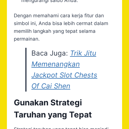
mengurangi saldo Anda.
Dengan memahami cara kerja fitur dan
simbol ini, Anda bisa lebih cermat dalam
memilih langkah yang tepat selama
permainan.
Baca Juga:
Trik Jitu
Memenangkan
Jackpot Slot Chests
Of Cai Shen
Gunakan Strategi
Taruhan yang Tepat