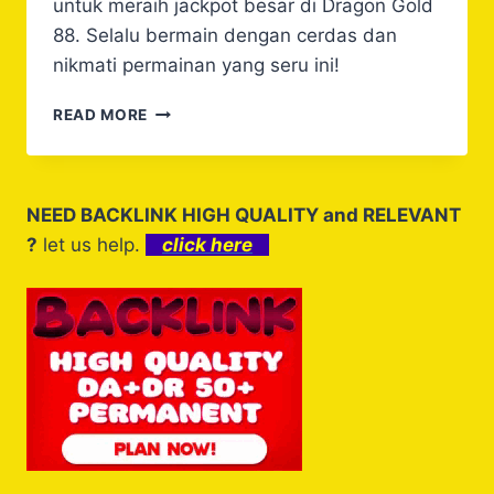
untuk meraih jackpot besar di Dragon Gold
88. Selalu bermain dengan cerdas dan
nikmati permainan yang seru ini!
TRIK
READ MORE
JITU
MEMENANGKAN
JACKPOT
SLOT
NEED BACKLINK HIGH QUALITY and RELEVANT
DRAGON
?
let us help.
click here
GOLD
88