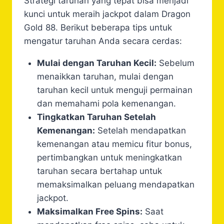
Strategi taruhan yang tepat bisa menjadi
kunci untuk meraih jackpot dalam Dragon
Gold 88. Berikut beberapa tips untuk
mengatur taruhan Anda secara cerdas:
Mulai dengan Taruhan Kecil:
Sebelum
menaikkan taruhan, mulai dengan
taruhan kecil untuk menguji permainan
dan memahami pola kemenangan.
Tingkatkan Taruhan Setelah
Kemenangan:
Setelah mendapatkan
kemenangan atau memicu fitur bonus,
pertimbangkan untuk meningkatkan
taruhan secara bertahap untuk
memaksimalkan peluang mendapatkan
jackpot.
Maksimalkan Free Spins:
Saat