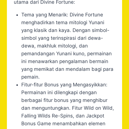
utama dari Divine Fortune:
Tema yang Menarik: Divine Fortune
menghadirkan tema mitologi Yunani
yang klasik dan kaya. Dengan simbol-
simbol yang terinspirasi dari dewa-
dewa, makhluk mitologi, dan
pemandangan Yunani kuno, permainan
ini menawarkan pengalaman bermain
yang memikat dan mendalam bagi para
pemain.
Fitur-fitur Bonus yang Mengasyikkan:
Permainan ini dilengkapi dengan
berbagai fitur bonus yang menghibur
dan menguntungkan. Fitur Wild on Wild,
Falling Wilds Re-Spins, dan Jackpot
Bonus Game menambahkan elemen