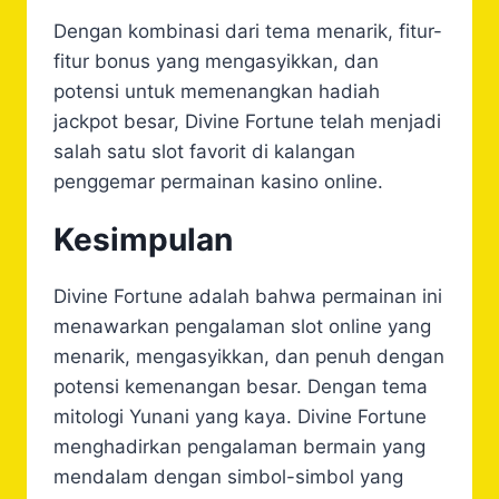
Dengan kombinasi dari tema menarik, fitur-
fitur bonus yang mengasyikkan, dan
potensi untuk memenangkan hadiah
jackpot besar, Divine Fortune telah menjadi
salah satu slot favorit di kalangan
penggemar permainan kasino online.
Kesimpulan
Divine Fortune adalah bahwa permainan ini
menawarkan pengalaman slot online yang
menarik, mengasyikkan, dan penuh dengan
potensi kemenangan besar. Dengan tema
mitologi Yunani yang kaya. Divine Fortune
menghadirkan pengalaman bermain yang
mendalam dengan simbol-simbol yang