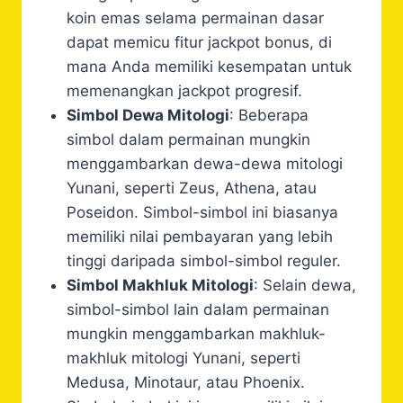
koin emas selama permainan dasar
dapat memicu fitur jackpot bonus, di
mana Anda memiliki kesempatan untuk
memenangkan jackpot progresif.
Simbol Dewa Mitologi
: Beberapa
simbol dalam permainan mungkin
menggambarkan dewa-dewa mitologi
Yunani, seperti Zeus, Athena, atau
Poseidon. Simbol-simbol ini biasanya
memiliki nilai pembayaran yang lebih
tinggi daripada simbol-simbol reguler.
Simbol Makhluk Mitologi
: Selain dewa,
simbol-simbol lain dalam permainan
mungkin menggambarkan makhluk-
makhluk mitologi Yunani, seperti
Medusa, Minotaur, atau Phoenix.