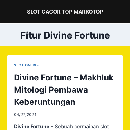
Skip
to
SLOT GACOR TOP MARKOTOP
content
Fitur Divine Fortune
SLOT ONLINE
Divine Fortune – Makhluk
Mitologi Pembawa
Keberuntungan
04/27/2024
Divine Fortune
– Sebuah permainan slot