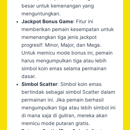
besar untuk kemenangan yang
menguntungkan.
Jackpot Bonus Game
: Fitur ini
memberikan pemain kesempatan untuk
memenangkan tiga jenis jackpot
progresif: Minor, Major, dan Mega.
Untuk memicu mode bonus ini, pemain
harus mengumpulkan tiga atau lebih
simbol koin emas selama permainan
dasar.
Simbol Scatter
: Simbol koin emas
bertindak sebagai simbol Scatter dalam
permainan ini. Jika pemain berhasil
mengumpulkan tiga atau lebih simbol ini
di mana saja di guliran, mereka akan
memicu mode putaran gratis.