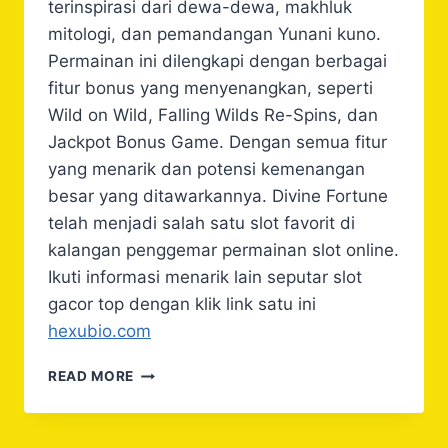
terinspirasi dari dewa-dewa, makhluk
mitologi, dan pemandangan Yunani kuno.
Permainan ini dilengkapi dengan berbagai
fitur bonus yang menyenangkan, seperti
Wild on Wild, Falling Wilds Re-Spins, dan
Jackpot Bonus Game. Dengan semua fitur
yang menarik dan potensi kemenangan
besar yang ditawarkannya. Divine Fortune
telah menjadi salah satu slot favorit di
kalangan penggemar permainan slot online.
Ikuti informasi menarik lain seputar slot
gacor top dengan klik link satu ini
hexubio.com
DIVINE
READ MORE
FORTUNE
–
MAKHLUK