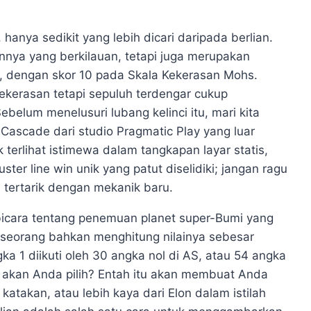
hanya sedikit yang lebih dicari daripada berlian.
annya yang berkilauan, tetapi juga merupakan
i, dengan skor 10 pada Skala Kekerasan Mohs.
kekerasan tetapi sepuluh terdengar cukup
elum menelusuri lubang kelinci itu, mari kita
Cascade dari studio Pragmatic Play yang luar
terlihat istimewa dalam tangkapan layar statis,
ter line win unik yang patut diselidiki; jangan ragu
tertarik dengan mekanik baru.
bicara tentang penemuan planet super-Bumi yang
seseorang bahkan menghitung nilainya sebesar
ka 1 diikuti oleh 30 angka nol di AS, atau 54 angka
g akan Anda pilih? Entah itu akan membuat Anda
katakan, atau lebih kaya dari Elon dalam istilah