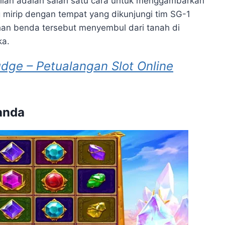
rlian adalah salah satu cara untuk menggambarkan
 mirip dengan tempat yang dikunjungi tim SG-1
an benda tersebut menyembul dari tanah di
ka.
dge – Petualangan Slot Online
anda