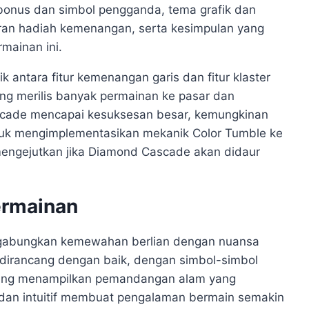
bonus dan simbol pengganda, tema grafik dan
ran hadiah kemenangan, serta kesimpulan yang
mainan ini.
k antara fitur kemenangan garis dan fitur klaster
ung merilis banyak permainan ke pasar dan
scade mencapai kesuksesan besar, kemungkinan
uk mengimplementasikan mekanik Color Tumble ke
 mengejutkan jika Diamond Cascade akan didaur
ermainan
gabungkan kemewahan berlian dengan nuansa
i dirancang dengan baik, dengan simbol-simbol
 yang menampilkan pemandangan alam yang
dan intuitif membuat pengalaman bermain semakin