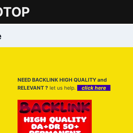
OTOP
e
NEED BACKLINK HIGH QUALITY and
RELEVANT ?
let us help.
click here