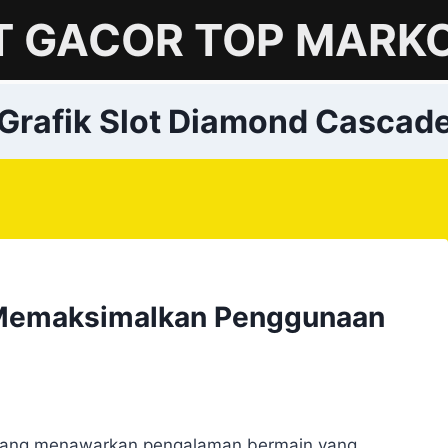
T GACOR TOP MARK
Grafik Slot Diamond Cascad
 Memaksimalkan Penggunaan
 yang menawarkan pengalaman bermain yang