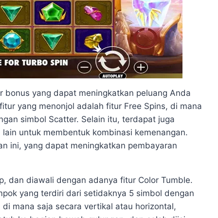
r bonus yang dapat meningkatkan peluang Anda
itur yang menonjol adalah fitur Free Spins, di mana
n simbol Scatter. Selain itu, terdapat juga
l lain untuk membentuk kombinasi kemenangan.
an ini, yang dapat meningkatkan pembayaran
ip, dan diawali dengan adanya fitur Color Tumble.
ok yang terdiri dari setidaknya 5 simbol dengan
i mana saja secara vertikal atau horizontal,