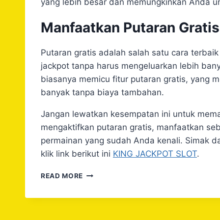
yang lebih besar dan memungkinkan Anda un
Manfaatkan Putaran Grati
Putaran gratis adalah salah satu cara terb
jackpot tanpa harus mengeluarkan lebih banya
biasanya memicu fitur putaran gratis, yang
banyak tanpa biaya tambahan.
Jangan lewatkan kesempatan ini untuk mema
mengaktifkan putaran gratis, manfaatkan seb
permainan yang sudah Anda kenali. Simak dan
klik link berikut ini
KING JACKPOT SLOT
.
CARA
READ MORE
AMPUH
MENANG
JACKPOT
DI