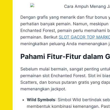
Dengan grafis yang menarik dan fitur bonus 
perhatian banyak pemain. Namun, meskipun te
Enchanted Forest, pemain perlu memahami be
permainan. Berikut
SLOT GACOR TOP MARK
meningkatkan peluang Anda memenangkan jac
Pahami Fitur-Fitur dalam
Sebelum mulai bermain, sangat penting untu
permainan slot Enchanted Forest. Slot ini bias
Scatters, dan bonus putaran gratis yang d
memenangkan jackpot.
Wild Symbols
: Simbol Wild bertindak se
membentuk kombinasi kemenangan. Pasti