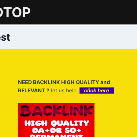
OTOP
est
NEED BACKLINK HIGH QUALITY and
RELEVANT ?
let us help.
click here