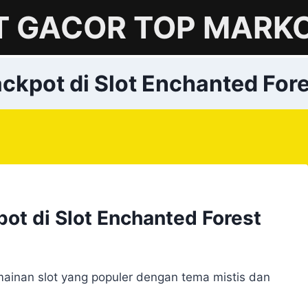
T GACOR TOP MARK
ckpot di Slot Enchanted For
t di Slot Enchanted Forest
mainan slot yang populer dengan tema mistis dan