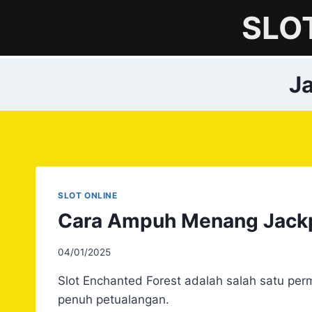
Skip
SLO
to
content
Ja
SLOT ONLINE
Cara Ampuh Menang Jackpo
04/01/2025
Slot Enchanted Forest adalah salah satu per
penuh petualangan.