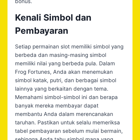
bonus.
Kenali Simbol dan
Pembayaran
Setiap permainan slot memiliki simbol yang
berbeda dan masing-masing simbol
memiliki nilai yang berbeda pula. Dalam
Frog Fortunes, Anda akan menemukan
simbol katak, putri, dan berbagai simbol
lainnya yang berkaitan dengan tema.
Memahami simbol-simbol ini dan berapa
banyak mereka membayar dapat
membantu Anda dalam merencanakan
taruhan. Pastikan untuk selalu memeriksa
tabel pembayaran sebelum mulai bermain,
sehingga Anda tahu simbol mana yang