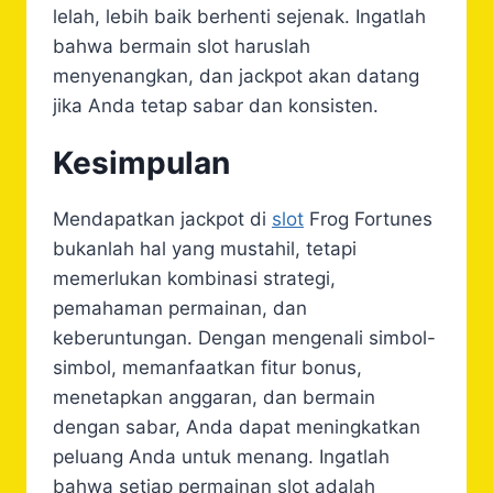
lelah, lebih baik berhenti sejenak. Ingatlah
bahwa bermain slot haruslah
menyenangkan, dan jackpot akan datang
jika Anda tetap sabar dan konsisten.
Kesimpulan
Mendapatkan jackpot di
slot
Frog Fortunes
bukanlah hal yang mustahil, tetapi
memerlukan kombinasi strategi,
pemahaman permainan, dan
keberuntungan. Dengan mengenali simbol-
simbol, memanfaatkan fitur bonus,
menetapkan anggaran, dan bermain
dengan sabar, Anda dapat meningkatkan
peluang Anda untuk menang. Ingatlah
bahwa setiap permainan slot adalah