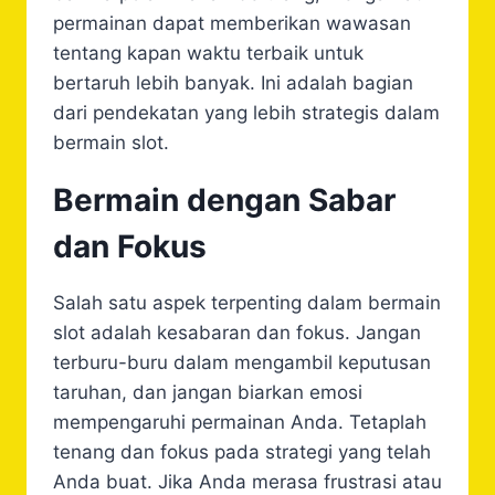
permainan dapat memberikan wawasan
tentang kapan waktu terbaik untuk
bertaruh lebih banyak. Ini adalah bagian
dari pendekatan yang lebih strategis dalam
bermain slot.
Bermain dengan Sabar
dan Fokus
Salah satu aspek terpenting dalam bermain
slot adalah kesabaran dan fokus. Jangan
terburu-buru dalam mengambil keputusan
taruhan, dan jangan biarkan emosi
mempengaruhi permainan Anda. Tetaplah
tenang dan fokus pada strategi yang telah
Anda buat. Jika Anda merasa frustrasi atau