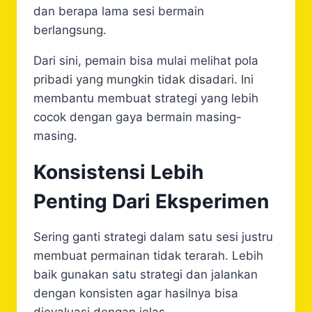
dan berapa lama sesi bermain
berlangsung.
Dari sini, pemain bisa mulai melihat pola
pribadi yang mungkin tidak disadari. Ini
membantu membuat strategi yang lebih
cocok dengan gaya bermain masing-
masing.
Konsistensi Lebih
Penting Dari Eksperimen
Sering ganti strategi dalam satu sesi justru
membuat permainan tidak terarah. Lebih
baik gunakan satu strategi dan jalankan
dengan konsisten agar hasilnya bisa