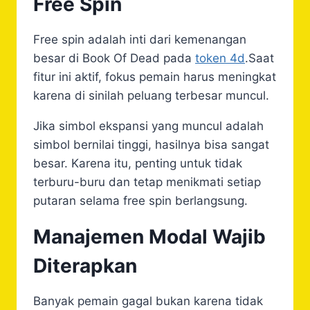
Free Spin
Free spin adalah inti dari kemenangan
besar di Book Of Dead pada
token 4d
.Saat
fitur ini aktif, fokus pemain harus meningkat
karena di sinilah peluang terbesar muncul.
Jika simbol ekspansi yang muncul adalah
simbol bernilai tinggi, hasilnya bisa sangat
besar. Karena itu, penting untuk tidak
terburu-buru dan tetap menikmati setiap
putaran selama free spin berlangsung.
Manajemen Modal Wajib
Diterapkan
Banyak pemain gagal bukan karena tidak