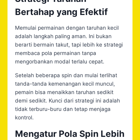
Bertahap yang Efektif
Memulai permainan dengan taruhan kecil
adalah langkah paling aman. Ini bukan
berarti bermain takut, tapi lebih ke strategi
membaca pola permainan tanpa
mengorbankan modal terlalu cepat.
Setelah beberapa spin dan mulai terlihat
tanda-tanda kemenangan kecil muncul,
pemain bisa menaikkan taruhan sedikit
demi sedikit. Kunci dari strategi ini adalah
tidak terburu-buru dan tetap menjaga
kontrol.
Mengatur Pola Spin Lebih