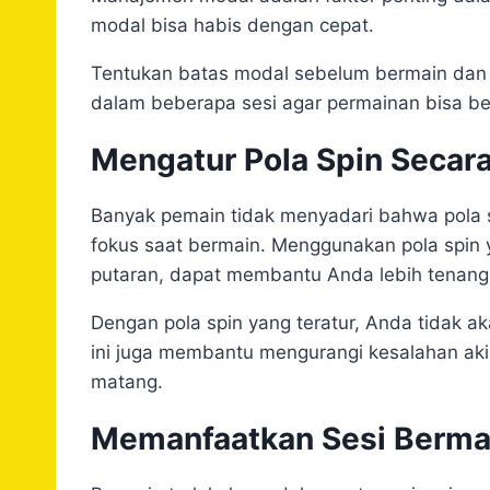
modal bisa habis dengan cepat.
Tentukan batas modal sebelum bermain dan pa
dalam beberapa sesi agar permainan bisa be
Mengatur Pola Spin Secar
Banyak pemain tidak menyadari bahwa pola
fokus saat bermain. Menggunakan pola spin y
putaran, dapat membantu Anda lebih tenan
Dengan pola spin yang teratur, Anda tidak 
ini juga membantu mengurangi kesalahan akib
matang.
Memanfaatkan Sesi Berma