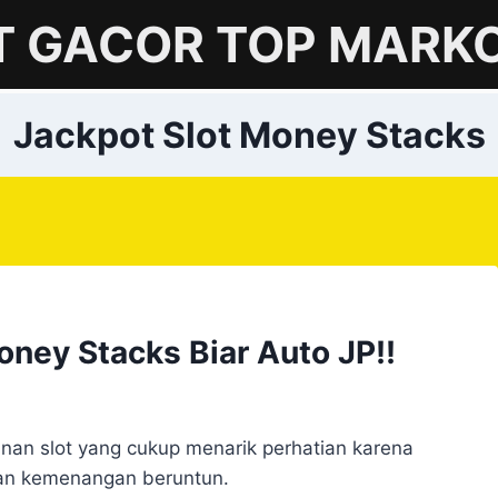
T GACOR TOP MARK
Jackpot Slot Money Stacks
oney Stacks Biar Auto JP!!
nan slot yang cukup menarik perhatian karena
kan kemenangan beruntun.