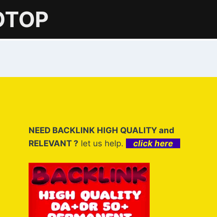
OTOP
NEED BACKLINK HIGH QUALITY and
RELEVANT ?
let us help.
click here