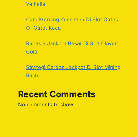
Valhalla
Cara Menang Konsisten Di Slot Gates
Of Gatot Kaca
Rahasia Jackpot Besar Di Slot Clover
Gold
Strategi Cerdas Jackpot Di Slot Mining
Rush
Recent Comments
No comments to show.