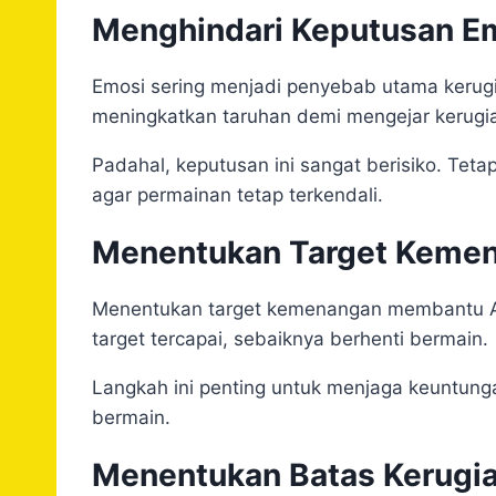
Menghindari Keputusan E
Emosi sering menjadi penyebab utama kerugi
meningkatkan taruhan demi mengejar kerugi
Padahal, keputusan ini sangat berisiko. Teta
agar permainan tetap terkendali.
Menentukan Target Keme
Menentukan target kemenangan membantu A
target tercapai, sebaiknya berhenti bermain.
Langkah ini penting untuk menjaga keuntunga
bermain.
Menentukan Batas Kerugi