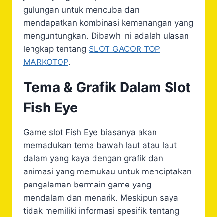
gulungan untuk mencuba dan
mendapatkan kombinasi kemenangan yang
menguntungkan. Dibawh ini adalah ulasan
lengkap tentang
SLOT GACOR TOP
MARKOTOP
.
Tema & Grafik Dalam Slot
Fish Eye
Game slot Fish Eye biasanya akan
memadukan tema bawah laut atau laut
dalam yang kaya dengan grafik dan
animasi yang memukau untuk menciptakan
pengalaman bermain game yang
mendalam dan menarik. Meskipun saya
tidak memiliki informasi spesifik tentang