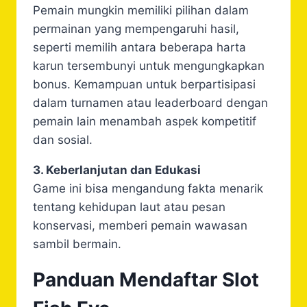
Pemain mungkin memiliki pilihan dalam
permainan yang mempengaruhi hasil,
seperti memilih antara beberapa harta
karun tersembunyi untuk mengungkapkan
bonus. Kemampuan untuk berpartisipasi
dalam turnamen atau leaderboard dengan
pemain lain menambah aspek kompetitif
dan sosial.
3. Keberlanjutan dan Edukasi
Game ini bisa mengandung fakta menarik
tentang kehidupan laut atau pesan
konservasi, memberi pemain wawasan
sambil bermain.
Panduan Mendaftar Slot