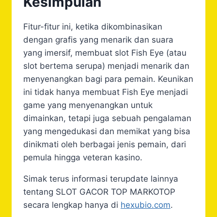
Kesimpulan
Fitur-fitur ini, ketika dikombinasikan
dengan grafis yang menarik dan suara
yang imersif, membuat slot Fish Eye (atau
slot bertema serupa) menjadi menarik dan
menyenangkan bagi para pemain. Keunikan
ini tidak hanya membuat Fish Eye menjadi
game yang menyenangkan untuk
dimainkan, tetapi juga sebuah pengalaman
yang mengedukasi dan memikat yang bisa
dinikmati oleh berbagai jenis pemain, dari
pemula hingga veteran kasino.
Simak terus informasi terupdate lainnya
tentang SLOT GACOR TOP MARKOTOP
secara lengkap hanya di
hexubio.com
.