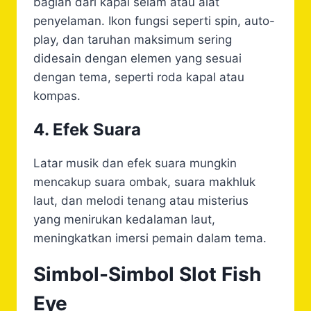
bagian dari kapal selam atau alat
penyelaman. Ikon fungsi seperti spin, auto-
play, dan taruhan maksimum sering
didesain dengan elemen yang sesuai
dengan tema, seperti roda kapal atau
kompas.
4. Efek Suara
Latar musik dan efek suara mungkin
mencakup suara ombak, suara makhluk
laut, dan melodi tenang atau misterius
yang menirukan kedalaman laut,
meningkatkan imersi pemain dalam tema.
Simbol-Simbol Slot Fish
Eye