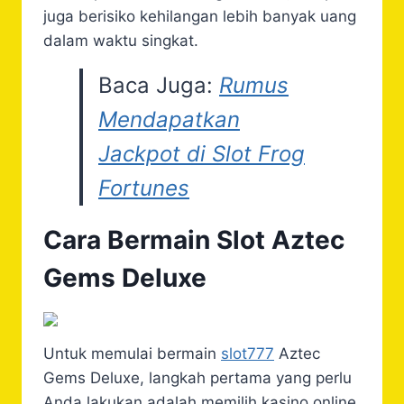
juga berisiko kehilangan lebih banyak uang
dalam waktu singkat.
Baca Juga:
Rumus
Mendapatkan
Jackpot di Slot Frog
Fortunes
Cara Bermain Slot Aztec
Gems Deluxe
Untuk memulai bermain
slot777
Aztec
Gems Deluxe, langkah pertama yang perlu
Anda lakukan adalah memilih kasino online