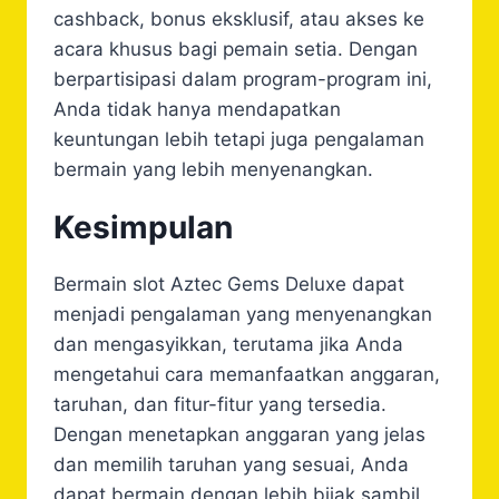
cashback, bonus eksklusif, atau akses ke
acara khusus bagi pemain setia. Dengan
berpartisipasi dalam program-program ini,
Anda tidak hanya mendapatkan
keuntungan lebih tetapi juga pengalaman
bermain yang lebih menyenangkan.
Kesimpulan
Bermain slot Aztec Gems Deluxe dapat
menjadi pengalaman yang menyenangkan
dan mengasyikkan, terutama jika Anda
mengetahui cara memanfaatkan anggaran,
taruhan, dan fitur-fitur yang tersedia.
Dengan menetapkan anggaran yang jelas
dan memilih taruhan yang sesuai, Anda
dapat bermain dengan lebih bijak sambil