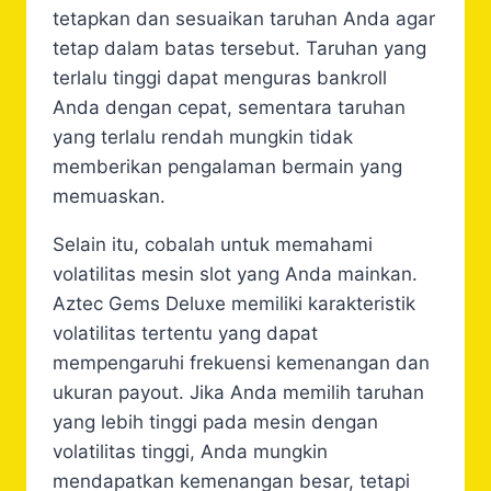
tetapkan dan sesuaikan taruhan Anda agar
tetap dalam batas tersebut. Taruhan yang
terlalu tinggi dapat menguras bankroll
Anda dengan cepat, sementara taruhan
yang terlalu rendah mungkin tidak
memberikan pengalaman bermain yang
memuaskan.
Selain itu, cobalah untuk memahami
volatilitas mesin slot yang Anda mainkan.
Aztec Gems Deluxe memiliki karakteristik
volatilitas tertentu yang dapat
mempengaruhi frekuensi kemenangan dan
ukuran payout. Jika Anda memilih taruhan
yang lebih tinggi pada mesin dengan
volatilitas tinggi, Anda mungkin
mendapatkan kemenangan besar, tetapi