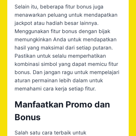
Selain itu, beberapa fitur bonus juga
menawarkan peluang untuk mendapatkan
jackpot atau hadiah besar lainnya.
Menggunakan fitur bonus dengan bijak
memungkinkan Anda untuk mendapatkan
hasil yang maksimal dari setiap putaran.
Pastikan untuk selalu memperhatikan
kombinasi simbol yang dapat memicu fitur
bonus. Dan jangan ragu untuk mempelajari
aturan permainan lebih dalam untuk
memahami cara kerja setiap fitur.
Manfaatkan Promo dan
Bonus
Salah satu cara terbaik untuk