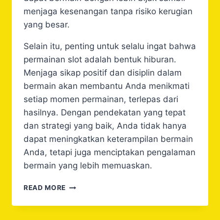
menjaga kesenangan tanpa risiko kerugian
yang besar.
Selain itu, penting untuk selalu ingat bahwa
permainan slot adalah bentuk hiburan.
Menjaga sikap positif dan disiplin dalam
bermain akan membantu Anda menikmati
setiap momen permainan, terlepas dari
hasilnya. Dengan pendekatan yang tepat
dan strategi yang baik, Anda tidak hanya
dapat meningkatkan keterampilan bermain
Anda, tetapi juga menciptakan pengalaman
bermain yang lebih memuaskan.
STRATEGI
READ MORE
JITU
MENANG
JACKPOT