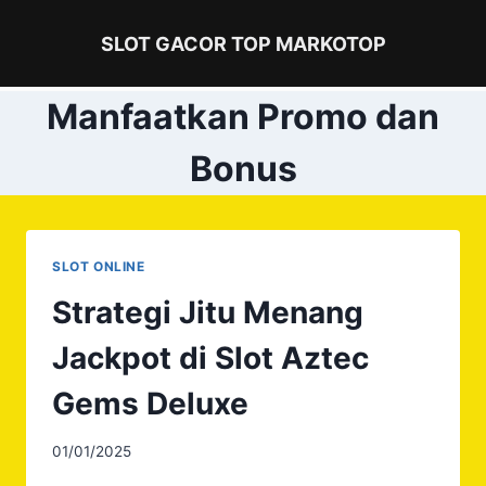
Skip
to
SLOT GACOR TOP MARKOTOP
content
Manfaatkan Promo dan
Bonus
SLOT ONLINE
Strategi Jitu Menang
Jackpot di Slot Aztec
Gems Deluxe
01/01/2025