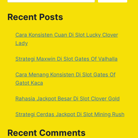
Recent Posts
Cara Konsisten Cuan Di Slot Lucky Clover
Lady
Strategi Maxwin Di Slot Gates Of Valhalla
Cara Menang Konsisten Di Slot Gates Of
Gatot Kaca
Rahasia Jackpot Besar Di Slot Clover Gold
Strategi Cerdas Jackpot Di Slot Mining Rush
Recent Comments