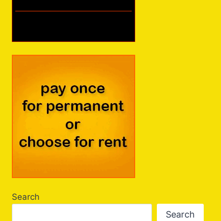
Search
Search