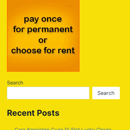
Search
Search
Recent Posts
Cara Konsisten Cuan Di Slot Lucky Clover