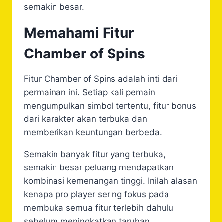
semakin besar.
Memahami Fitur
Chamber of Spins
Fitur Chamber of Spins adalah inti dari
permainan ini. Setiap kali pemain
mengumpulkan simbol tertentu, fitur bonus
dari karakter akan terbuka dan
memberikan keuntungan berbeda.
Semakin banyak fitur yang terbuka,
semakin besar peluang mendapatkan
kombinasi kemenangan tinggi. Inilah alasan
kenapa pro player sering fokus pada
membuka semua fitur terlebih dahulu
sebelum meningkatkan taruhan.