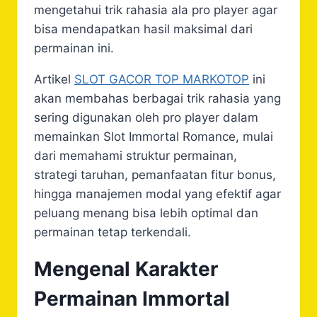
mengetahui trik rahasia ala pro player agar
bisa mendapatkan hasil maksimal dari
permainan ini.
Artikel
SLOT GACOR TOP MARKOTOP
ini
akan membahas berbagai trik rahasia yang
sering digunakan oleh pro player dalam
memainkan Slot Immortal Romance, mulai
dari memahami struktur permainan,
strategi taruhan, pemanfaatan fitur bonus,
hingga manajemen modal yang efektif agar
peluang menang bisa lebih optimal dan
permainan tetap terkendali.
Mengenal Karakter
Permainan Immortal