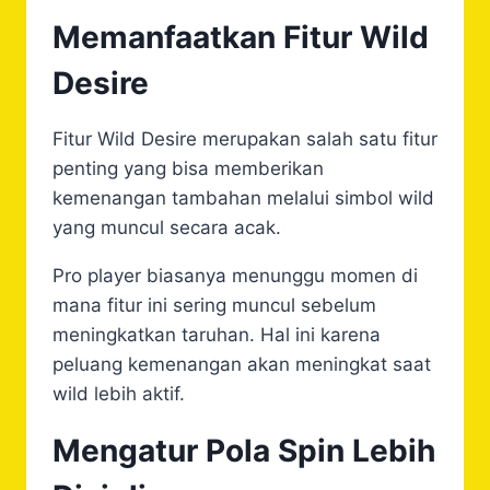
Memanfaatkan Fitur Wild
Desire
Fitur Wild Desire merupakan salah satu fitur
penting yang bisa memberikan
kemenangan tambahan melalui simbol wild
yang muncul secara acak.
Pro player biasanya menunggu momen di
mana fitur ini sering muncul sebelum
meningkatkan taruhan. Hal ini karena
peluang kemenangan akan meningkat saat
wild lebih aktif.
Mengatur Pola Spin Lebih