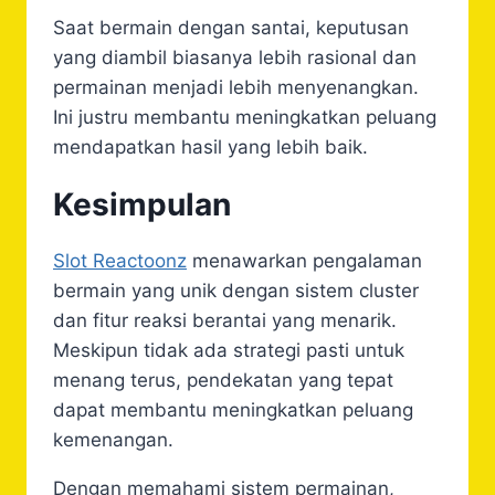
Saat bermain dengan santai, keputusan
yang diambil biasanya lebih rasional dan
permainan menjadi lebih menyenangkan.
Ini justru membantu meningkatkan peluang
mendapatkan hasil yang lebih baik.
Kesimpulan
Slot Reactoonz
menawarkan pengalaman
bermain yang unik dengan sistem cluster
dan fitur reaksi berantai yang menarik.
Meskipun tidak ada strategi pasti untuk
menang terus, pendekatan yang tepat
dapat membantu meningkatkan peluang
kemenangan.
Dengan memahami sistem permainan,