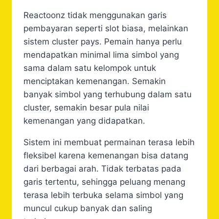
Reactoonz tidak menggunakan garis
pembayaran seperti slot biasa, melainkan
sistem cluster pays. Pemain hanya perlu
mendapatkan minimal lima simbol yang
sama dalam satu kelompok untuk
menciptakan kemenangan. Semakin
banyak simbol yang terhubung dalam satu
cluster, semakin besar pula nilai
kemenangan yang didapatkan.
Sistem ini membuat permainan terasa lebih
fleksibel karena kemenangan bisa datang
dari berbagai arah. Tidak terbatas pada
garis tertentu, sehingga peluang menang
terasa lebih terbuka selama simbol yang
muncul cukup banyak dan saling