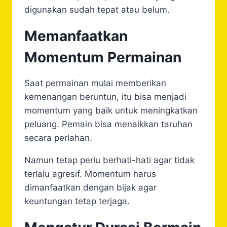
digunakan sudah tepat atau belum.
Memanfaatkan
Momentum Permainan
Saat permainan mulai memberikan
kemenangan beruntun, itu bisa menjadi
momentum yang baik untuk meningkatkan
peluang. Pemain bisa menaikkan taruhan
secara perlahan.
Namun tetap perlu berhati-hati agar tidak
terlalu agresif. Momentum harus
dimanfaatkan dengan bijak agar
keuntungan tetap terjaga.