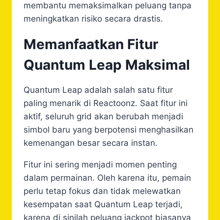
membantu memaksimalkan peluang tanpa
meningkatkan risiko secara drastis.
Memanfaatkan Fitur
Quantum Leap Maksimal
Quantum Leap adalah salah satu fitur
paling menarik di Reactoonz. Saat fitur ini
aktif, seluruh grid akan berubah menjadi
simbol baru yang berpotensi menghasilkan
kemenangan besar secara instan.
Fitur ini sering menjadi momen penting
dalam permainan. Oleh karena itu, pemain
perlu tetap fokus dan tidak melewatkan
kesempatan saat Quantum Leap terjadi,
karena di sinilah peluang jackpot biasanya