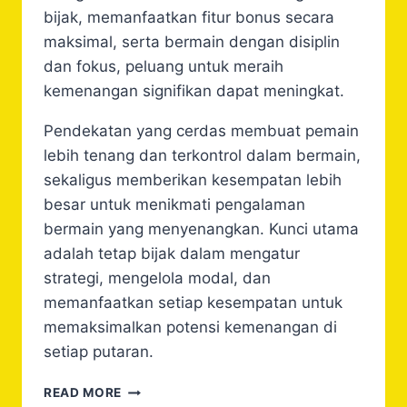
bijak, memanfaatkan fitur bonus secara
maksimal, serta bermain dengan disiplin
dan fokus, peluang untuk meraih
kemenangan signifikan dapat meningkat.
Pendekatan yang cerdas membuat pemain
lebih tenang dan terkontrol dalam bermain,
sekaligus memberikan kesempatan lebih
besar untuk menikmati pengalaman
bermain yang menyenangkan. Kunci utama
adalah tetap bijak dalam mengatur
strategi, mengelola modal, dan
memanfaatkan setiap kesempatan untuk
memaksimalkan potensi kemenangan di
setiap putaran.
STRATEGI
READ MORE