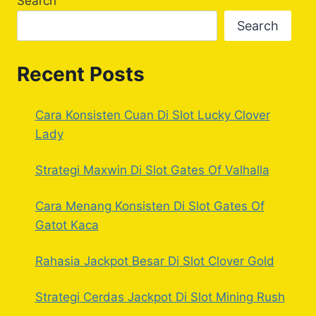
Search
Search
Recent Posts
Cara Konsisten Cuan Di Slot Lucky Clover
Lady
Strategi Maxwin Di Slot Gates Of Valhalla
Cara Menang Konsisten Di Slot Gates Of
Gatot Kaca
Rahasia Jackpot Besar Di Slot Clover Gold
Strategi Cerdas Jackpot Di Slot Mining Rush