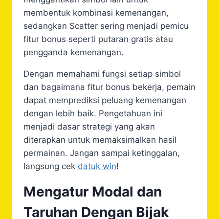
membentuk kombinasi kemenangan,
sedangkan Scatter sering menjadi pemicu
fitur bonus seperti putaran gratis atau
pengganda kemenangan.
Dengan memahami fungsi setiap simbol
dan bagaimana fitur bonus bekerja, pemain
dapat memprediksi peluang kemenangan
dengan lebih baik. Pengetahuan ini
menjadi dasar strategi yang akan
diterapkan untuk memaksimalkan hasil
permainan. Jangan sampai ketinggalan,
langsung cek
datuk win
!
Mengatur Modal dan
Taruhan Dengan Bijak