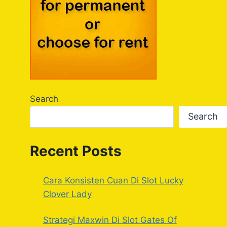
Search
Search
Recent Posts
Cara Konsisten Cuan Di Slot Lucky
Clover Lady
Strategi Maxwin Di Slot Gates Of