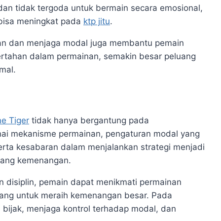
n tidak tergoda untuk bermain secara emosional,
 bisa meningkat pada
ktp jitu
.
uhan dan menjaga modal juga membantu pemain
ertahan dalam permainan, semakin besar peluang
mal.
ne Tiger
tidak hanya bergantung pada
i mekanisme permainan, pengaturan modal yang
serta kesabaran dalam menjalankan strategi menjadi
luang kemenangan.
 disiplin, pemain dapat menikmati permainan
uang untuk meraih kemenangan besar. Pada
 bijak, menjaga kontrol terhadap modal, dan