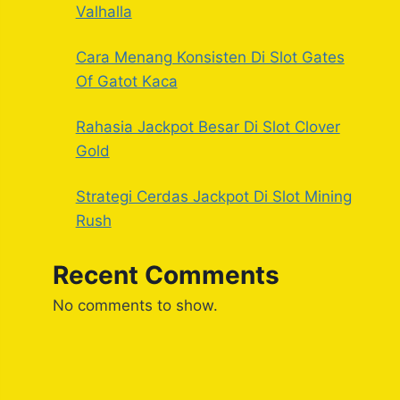
Valhalla
Cara Menang Konsisten Di Slot Gates
Of Gatot Kaca
Rahasia Jackpot Besar Di Slot Clover
Gold
Strategi Cerdas Jackpot Di Slot Mining
Rush
Recent Comments
No comments to show.