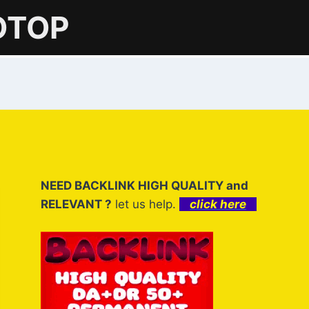
OTOP
NEED BACKLINK HIGH QUALITY and
RELEVANT ?
let us help.
click here