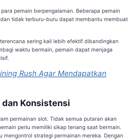
an para pemain berpengalaman. Beberapa pemain
s dan tidak terburu-buru dapat membantu membuat
terencana sering kali lebih efektif dibandingkan
embagi waktu bermain, pemain dapat menjaga
sif.
 Mining Rush Agar Mendapatkan
dan Konsistensi
lam permainan slot. Tidak semua putaran akan
main perlu memiliki sikap tenang saat bermain.
u mengontrol strategi permainan mereka. Dengan