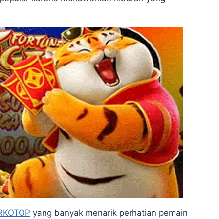
RKOTOP
yang banyak menarik perhatian pemain