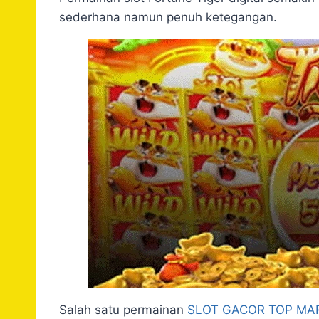
sederhana namun penuh ketegangan.
Salah satu permainan
SLOT GACOR TOP MA