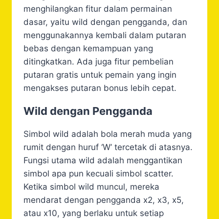
menghilangkan fitur dalam permainan
dasar, yaitu wild dengan pengganda, dan
menggunakannya kembali dalam putaran
bebas dengan kemampuan yang
ditingkatkan. Ada juga fitur pembelian
putaran gratis untuk pemain yang ingin
mengakses putaran bonus lebih cepat.
Wild dengan Pengganda
Simbol wild adalah bola merah muda yang
rumit dengan huruf ‘W’ tercetak di atasnya.
Fungsi utama wild adalah menggantikan
simbol apa pun kecuali simbol scatter.
Ketika simbol wild muncul, mereka
mendarat dengan pengganda x2, x3, x5,
atau x10, yang berlaku untuk setiap