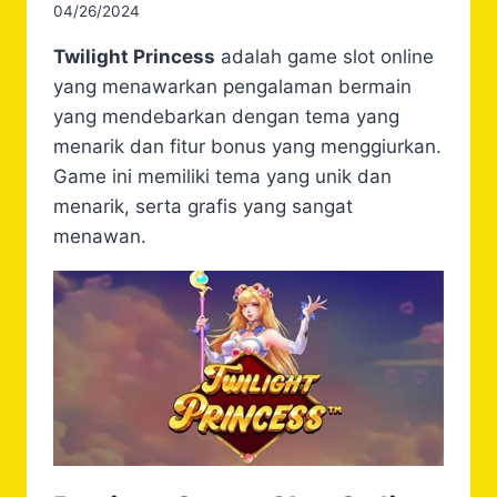
04/26/2024
Twilight Princess
adalah game slot online
yang menawarkan pengalaman bermain
yang mendebarkan dengan tema yang
menarik dan fitur bonus yang menggiurkan.
Game ini memiliki tema yang unik dan
menarik, serta grafis yang sangat
menawan.