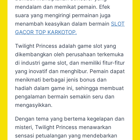
mendalam dan memikat pemain. Efek
suara yang mengiringi permainan juga
menambah keasyikan dalam bermain
SLOT
GACOR TOP KARKOTOP.
Twilight Princess adalah game slot yang
dikembangkan oleh perusahaan terkemuka
di industri game slot, dan memiliki fitur-fitur
yang inovatif dan menghibur. Pemain dapat
menikmati berbagai jenis bonus dan
hadiah dalam game ini, sehingga membuat
pengalaman bermain semakin seru dan
mengasyikkan.
Dengan tema yang bertema kegelapan dan
misteri, Twilight Princess menawarkan
sensasi petualangan yang mendebarkan