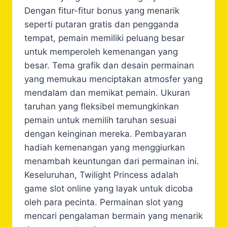
Dengan fitur-fitur bonus yang menarik
seperti putaran gratis dan pengganda
tempat, pemain memiliki peluang besar
untuk memperoleh kemenangan yang
besar. Tema grafik dan desain permainan
yang memukau menciptakan atmosfer yang
mendalam dan memikat pemain. Ukuran
taruhan yang fleksibel memungkinkan
pemain untuk memilih taruhan sesuai
dengan keinginan mereka. Pembayaran
hadiah kemenangan yang menggiurkan
menambah keuntungan dari permainan ini.
Keseluruhan, Twilight Princess adalah
game slot online yang layak untuk dicoba
oleh para pecinta. Permainan slot yang
mencari pengalaman bermain yang menarik