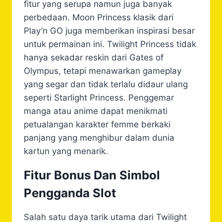
fitur yang serupa namun juga banyak
perbedaan. Moon Princess klasik dari
Play’n GO juga memberikan inspirasi besar
untuk permainan ini. Twilight Princess tidak
hanya sekadar reskin dari Gates of
Olympus, tetapi menawarkan gameplay
yang segar dan tidak terlalu didaur ulang
seperti Starlight Princess. Penggemar
manga atau anime dapat menikmati
petualangan karakter femme berkaki
panjang yang menghibur dalam dunia
kartun yang menarik.
Fitur Bonus Dan Simbol
Pengganda Slot
Salah satu daya tarik utama dari Twilight