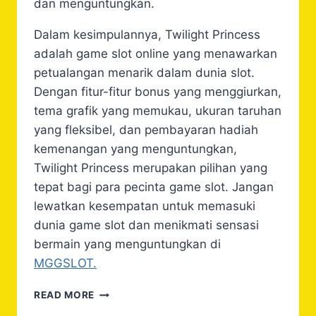
dan menguntungkan.
Dalam kesimpulannya, Twilight Princess
adalah game slot online yang menawarkan
petualangan menarik dalam dunia slot.
Dengan fitur-fitur bonus yang menggiurkan,
tema grafik yang memukau, ukuran taruhan
yang fleksibel, dan pembayaran hadiah
kemenangan yang menguntungkan,
Twilight Princess merupakan pilihan yang
tepat bagi para pecinta game slot. Jangan
lewatkan kesempatan untuk memasuki
dunia game slot dan menikmati sensasi
bermain yang menguntungkan di
MGGSLOT.
TWILIGHT
READ MORE
PRINCESS