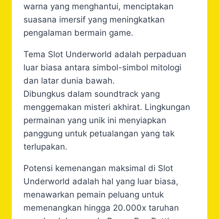
warna yang menghantui, menciptakan
suasana imersif yang meningkatkan
pengalaman bermain game.
Tema Slot Underworld adalah perpaduan
luar biasa antara simbol-simbol mitologi
dan latar dunia bawah.
Dibungkus dalam soundtrack yang
menggemakan misteri akhirat. Lingkungan
permainan yang unik ini menyiapkan
panggung untuk petualangan yang tak
terlupakan.
Potensi kemenangan maksimal di Slot
Underworld adalah hal yang luar biasa,
menawarkan pemain peluang untuk
memenangkan hingga 20.000x taruhan