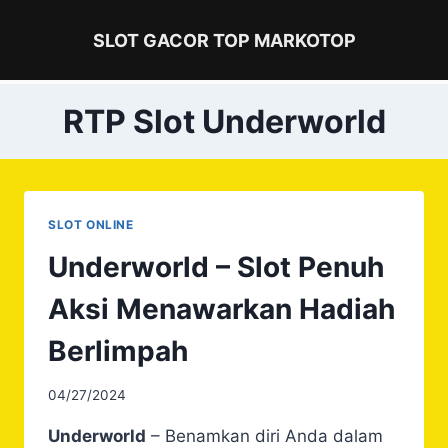
Skip
to
SLOT GACOR TOP MARKOTOP
content
RTP Slot Underworld
SLOT ONLINE
Underworld – Slot Penuh
Aksi Menawarkan Hadiah
Berlimpah
04/27/2024
Underworld
– Benamkan diri Anda dalam