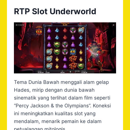
RTP Slot Underworld
Tema Dunia Bawah menggali alam gelap
Hades, mirip dengan dunia bawah
sinematik yang terlihat dalam film seperti
“Percy Jackson & the Olympians”. Koneksi
ini meningkatkan kualitas slot yang
mendalam, menarik pemain ke dalam
petualangan mitologis.