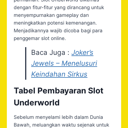
dengan fitur-fitur yang dirancang untuk
menyempurnakan gameplay dan
meningkatkan potensi kemenangan.
Menjadikannya wajib dicoba bagi para
penggemar slot online.
Baca Juga :
Joker’s
Jewels – Menelusuri
Keindahan Sirkus
Tabel Pembayaran Slot
Underworld
Sebelum menyelami lebih dalam Dunia
Bawah, meluangkan waktu sejenak untuk