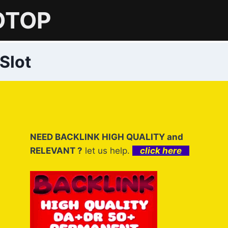
OTOP
Slot
NEED BACKLINK HIGH QUALITY and
RELEVANT ?
let us help.
click here