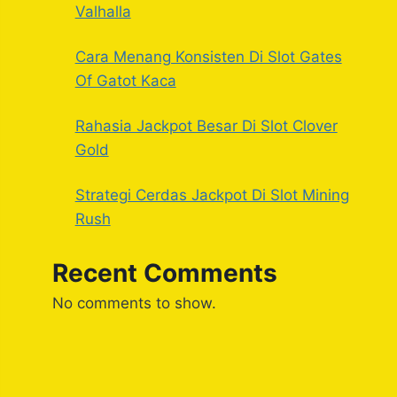
Valhalla
Cara Menang Konsisten Di Slot Gates
Of Gatot Kaca
Rahasia Jackpot Besar Di Slot Clover
Gold
Strategi Cerdas Jackpot Di Slot Mining
Rush
Recent Comments
No comments to show.