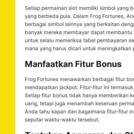
Setiap permainan slot memiliki simbol yang 
yang berbeda pula. Dalam Frog Fortunes, An
berbagai simbol lainnya yang berkaitan den
banyak mereka membayar dapat membantu A
untuk selalu memeriksa tabel pembayaran s
mana yang harus dicari untuk meningkatkan
Manfaatkan Fitur Bonus
Frog Fortunes menawarkan berbagai fitur b
mendapatkan jackpot. Fitur-fitur ini termasuk
Setiap fitur bonus tidak hanya memberikan
uang, tetapi juga menambah keseruan perma
Anda tahu kapan dan bagaimana fitur-fitur in
seputar waktu-waktu tersebut.