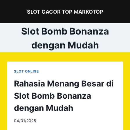
Skip
to
SLOT GACOR TOP MARKOTOP
content
Slot Bomb Bonanza
dengan Mudah
SLOT ONLINE
Rahasia Menang Besar di
Slot Bomb Bonanza
dengan Mudah
04/01/2025