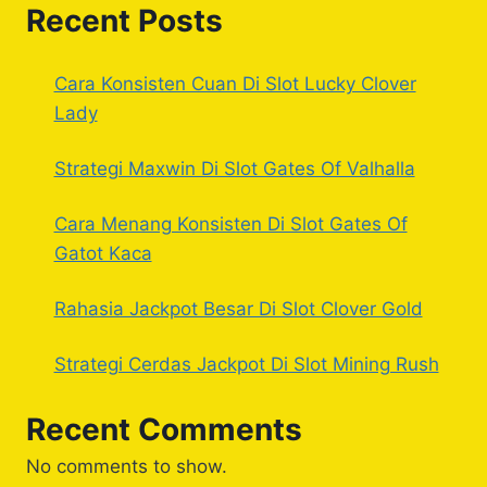
Recent Posts
Cara Konsisten Cuan Di Slot Lucky Clover
Lady
Strategi Maxwin Di Slot Gates Of Valhalla
Cara Menang Konsisten Di Slot Gates Of
Gatot Kaca
Rahasia Jackpot Besar Di Slot Clover Gold
Strategi Cerdas Jackpot Di Slot Mining Rush
Recent Comments
No comments to show.