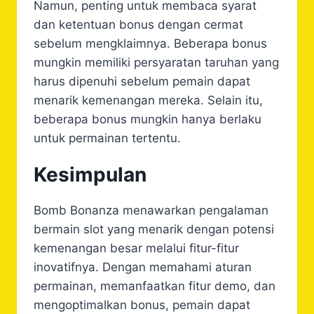
Namun, penting untuk membaca syarat
dan ketentuan bonus dengan cermat
sebelum mengklaimnya. Beberapa bonus
mungkin memiliki persyaratan taruhan yang
harus dipenuhi sebelum pemain dapat
menarik kemenangan mereka. Selain itu,
beberapa bonus mungkin hanya berlaku
untuk permainan tertentu.
Kesimpulan
Bomb Bonanza menawarkan pengalaman
bermain slot yang menarik dengan potensi
kemenangan besar melalui fitur-fitur
inovatifnya. Dengan memahami aturan
permainan, memanfaatkan fitur demo, dan
mengoptimalkan bonus, pemain dapat