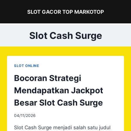
Skip
to
SLOT GACOR TOP MARKOTOP
content
Slot Cash Surge
SLOT ONLINE
Bocoran Strategi
Mendapatkan Jackpot
Besar Slot Cash Surge
04/11/2026
Slot Cash Surge menjadi salah satu judul