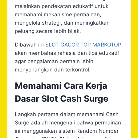
melainkan pendekatan edukatif untuk
memahami mekanisme permainan,
mengelola strategi, dan meningkatkan
peluang secara lebih bijak.
Dibawah ini
SLOT GACOR TOP MARKOTOP
akan membahas rahasia dan tips edukatif
agar pengalaman bermain lebih
menyenangkan dan terkontrol.
Memahami Cara Kerja
Dasar Slot Cash Surge
Langkah pertama dalam memahami Cash
Surge adalah mengenali bahwa permainan
ini menggunakan sistem Random Number