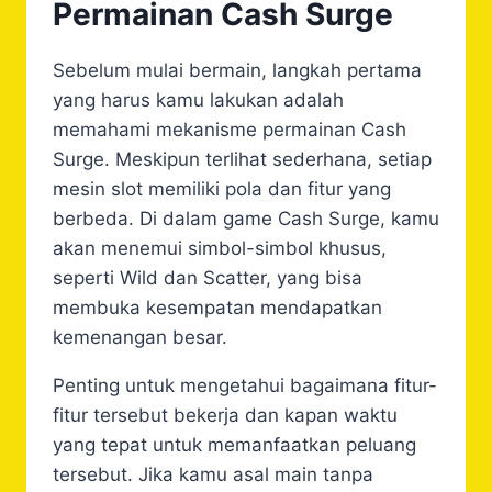
Permainan Cash Surge
Sebelum mulai bermain, langkah pertama
yang harus kamu lakukan adalah
memahami mekanisme permainan Cash
Surge. Meskipun terlihat sederhana, setiap
mesin slot memiliki pola dan fitur yang
berbeda. Di dalam game Cash Surge, kamu
akan menemui simbol-simbol khusus,
seperti Wild dan Scatter, yang bisa
membuka kesempatan mendapatkan
kemenangan besar.
Penting untuk mengetahui bagaimana fitur-
fitur tersebut bekerja dan kapan waktu
yang tepat untuk memanfaatkan peluang
tersebut. Jika kamu asal main tanpa