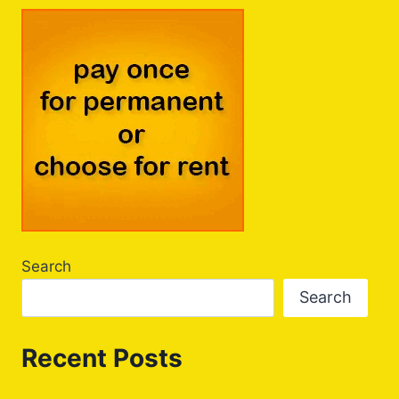
Search
Search
Recent Posts