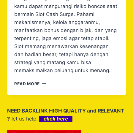
kamu dapat mengurangi risiko boncos saat
bermain Slot Cash Surge. Pahami
mekanismenya, kelola anggaranmu,
manfaatkan bonus dengan bijak, dan yang
terpenting, jaga emosi agar tetap stabil.
Slot memang menawarkan kesenangan
dan hadiah besar, tetapi hanya dengan
strategi yang matang kamu bisa
memaksimalkan peluang untuk menang.
CARA
READ MORE
BERMAIN
SLOT
CASH
SURGE
NEED BACKLINK HIGH QUALITY and RELEVANT
AGAR
?
let us help.
click here
TIDAK
BONCOS