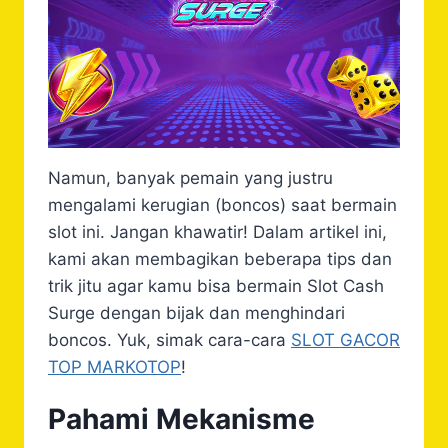
Namun, banyak pemain yang justru
mengalami kerugian (boncos) saat bermain
slot ini. Jangan khawatir! Dalam artikel ini,
kami akan membagikan beberapa tips dan
trik jitu agar kamu bisa bermain Slot Cash
Surge dengan bijak dan menghindari
boncos. Yuk, simak cara-cara
SLOT GACOR
TOP MARKOTOP
!
Pahami Mekanisme