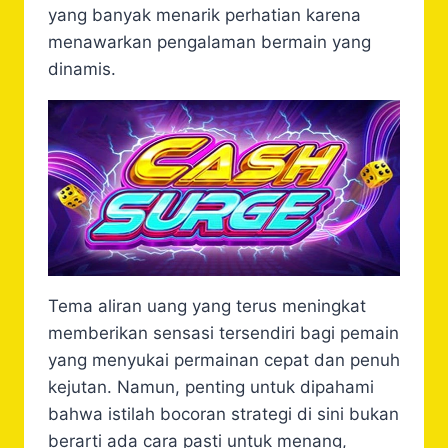
yang banyak menarik perhatian karena
menawarkan pengalaman bermain yang
dinamis.
Tema aliran uang yang terus meningkat
memberikan sensasi tersendiri bagi pemain
yang menyukai permainan cepat dan penuh
kejutan. Namun, penting untuk dipahami
bahwa istilah bocoran strategi di sini bukan
berarti ada cara pasti untuk menang,