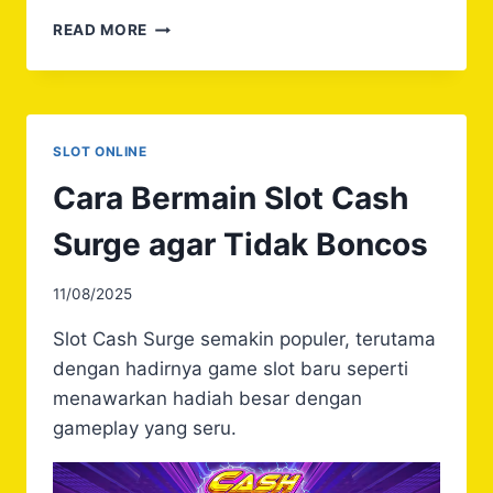
BOCORAN
READ MORE
STRATEGI
MENDAPATKAN
JACKPOT
BESAR
SLOT
SLOT ONLINE
CASH
SURGE
Cara Bermain Slot Cash
Surge agar Tidak Boncos
11/08/2025
Slot Cash Surge semakin populer, terutama
dengan hadirnya game slot baru seperti
menawarkan hadiah besar dengan
gameplay yang seru.