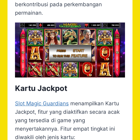
berkontribusi pada perkembangan
permainan.
Kartu Jackpot
Slot Magic Guardians
menampilkan Kartu
Jackpot, fitur yang diaktifkan secara acak
yang tersedia di game yang
menyertakannya. Fitur empat tingkat ini
diwakili oleh jenis kartu: