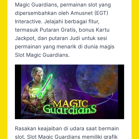
Magic Guardians, permainan slot yang
dipersembahkan oleh Amusnet (EGT)
Interactive. Jelajahi berbagai fitur,
termasuk Putaran Gratis, bonus Kartu
Jackpot, dan putaran Judi untuk sesi
permainan yang menarik di dunia magis
Slot Magic Guardians.
Rasakan keajaiban di udara saat bermain
slot. Slot Magic Guardians memiliki grafik