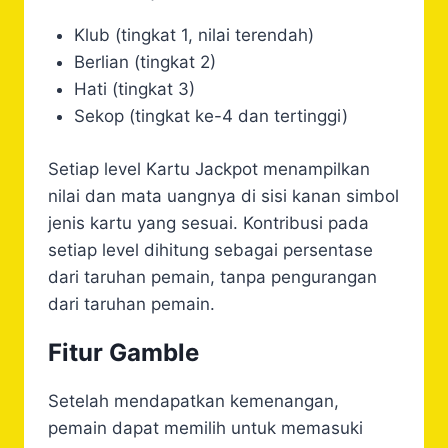
Klub (tingkat 1, nilai terendah)
Berlian (tingkat 2)
Hati (tingkat 3)
Sekop (tingkat ke-4 dan tertinggi)
Setiap level Kartu Jackpot menampilkan
nilai dan mata uangnya di sisi kanan simbol
jenis kartu yang sesuai. Kontribusi pada
setiap level dihitung sebagai persentase
dari taruhan pemain, tanpa pengurangan
dari taruhan pemain.
Fitur Gamble
Setelah mendapatkan kemenangan,
pemain dapat memilih untuk memasuki