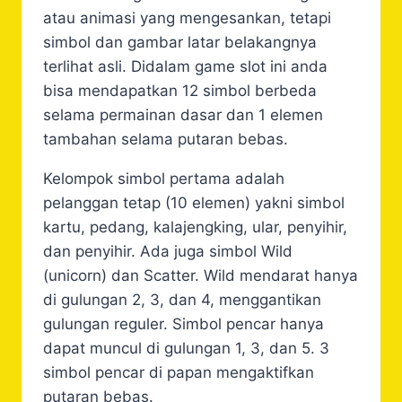
atau animasi yang mengesankan, tetapi
simbol dan gambar latar belakangnya
terlihat asli. Didalam game slot ini anda
bisa mendapatkan 12 simbol berbeda
selama permainan dasar dan 1 elemen
tambahan selama putaran bebas.
Kelompok simbol pertama adalah
pelanggan tetap (10 elemen) yakni simbol
kartu, pedang, kalajengking, ular, penyihir,
dan penyihir. Ada juga simbol Wild
(unicorn) dan Scatter. Wild mendarat hanya
di gulungan 2, 3, dan 4, menggantikan
gulungan reguler. Simbol pencar hanya
dapat muncul di gulungan 1, 3, dan 5. 3
simbol pencar di papan mengaktifkan
putaran bebas.