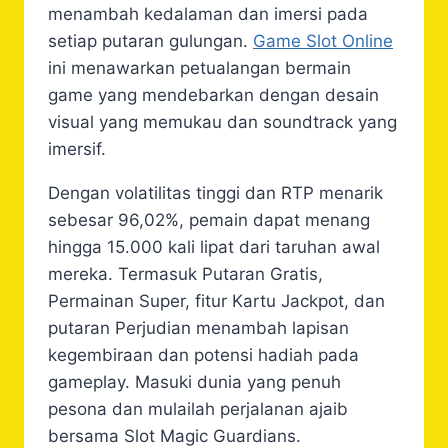
menambah kedalaman dan imersi pada
setiap putaran gulungan.
Game Slot Online
ini menawarkan petualangan bermain
game yang mendebarkan dengan desain
visual yang memukau dan soundtrack yang
imersif.
Dengan volatilitas tinggi dan RTP menarik
sebesar 96,02%, pemain dapat menang
hingga 15.000 kali lipat dari taruhan awal
mereka. Termasuk Putaran Gratis,
Permainan Super, fitur Kartu Jackpot, dan
putaran Perjudian menambah lapisan
kegembiraan dan potensi hadiah pada
gameplay. Masuki dunia yang penuh
pesona dan mulailah perjalanan ajaib
bersama Slot Magic Guardians.