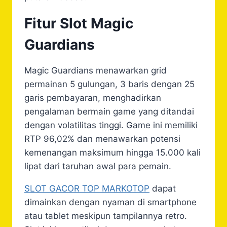
Fitur Slot Magic
Guardians
Magic Guardians menawarkan grid
permainan 5 gulungan, 3 baris dengan 25
garis pembayaran, menghadirkan
pengalaman bermain game yang ditandai
dengan volatilitas tinggi. Game ini memiliki
RTP 96,02% dan menawarkan potensi
kemenangan maksimum hingga 15.000 kali
lipat dari taruhan awal para pemain.
SLOT GACOR TOP MARKOTOP
dapat
dimainkan dengan nyaman di smartphone
atau tablet meskipun tampilannya retro.