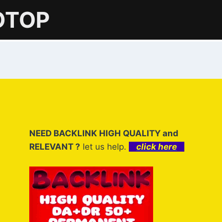
OTOP
NEED BACKLINK HIGH QUALITY and
RELEVANT ?
let us help.
click here