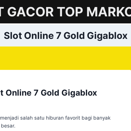
T GACOR TOP MARK
Slot Online 7 Gold Gigablox
t Online 7 Gold Gigablox
 menjadi salah satu hiburan favorit bagi banyak
 besar.