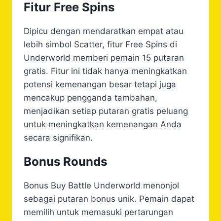
Fitur Free Spins
Dipicu dengan mendaratkan empat atau
lebih simbol Scatter, fitur Free Spins di
Underworld memberi pemain 15 putaran
gratis. Fitur ini tidak hanya meningkatkan
potensi kemenangan besar tetapi juga
mencakup pengganda tambahan,
menjadikan setiap putaran gratis peluang
untuk meningkatkan kemenangan Anda
secara signifikan.
Bonus Rounds
Bonus Buy Battle Underworld menonjol
sebagai putaran bonus unik. Pemain dapat
memilih untuk memasuki pertarungan