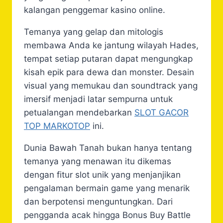
kalangan penggemar kasino online.
Temanya yang gelap dan mitologis
membawa Anda ke jantung wilayah Hades,
tempat setiap putaran dapat mengungkap
kisah epik para dewa dan monster. Desain
visual yang memukau dan soundtrack yang
imersif menjadi latar sempurna untuk
petualangan mendebarkan
SLOT GACOR
TOP MARKOTOP
ini.
Dunia Bawah Tanah bukan hanya tentang
temanya yang menawan itu dikemas
dengan fitur slot unik yang menjanjikan
pengalaman bermain game yang menarik
dan berpotensi menguntungkan. Dari
pengganda acak hingga Bonus Buy Battle