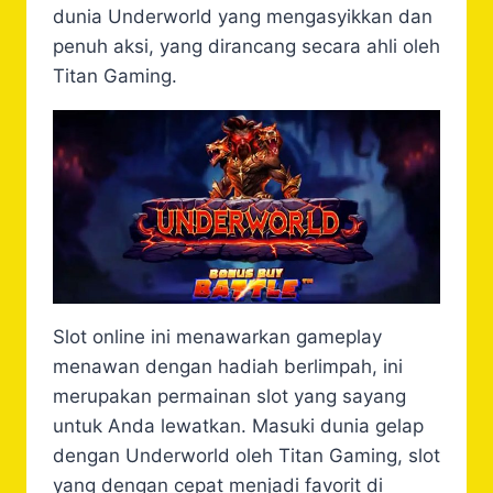
dunia Underworld yang mengasyikkan dan
penuh aksi, yang dirancang secara ahli oleh
Titan Gaming.
Slot online ini menawarkan gameplay
menawan dengan hadiah berlimpah, ini
merupakan permainan slot yang sayang
untuk Anda lewatkan. Masuki dunia gelap
dengan Underworld oleh Titan Gaming, slot
yang dengan cepat menjadi favorit di