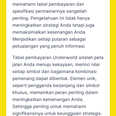
memahami tabel pembayaran dan
spesifikasi permainannya sangatlah
penting. Pengetahuan ini tidak hanya
meningkatkan strategi Anda tetapi juga
memaksimalkan kesenangan Anda.
Menjadikan setiap putaran sebagai
petualangan yang penuh informasi.
Tabel pembayaran Underworld adalah peta
jalan Anda menuju kekayaan, merinci nilai
setiap simbol dan bagaimana kombinasi
pemenang dapat dibentuk. Elemen unik,
seperti pengganda berjenjang dan simbol
khusus, memainkan peran penting dalam
meningkatkan kemenangan Anda.
Sehingga penting untuk memahami
signifikansinya untuk keunggulan strategis.