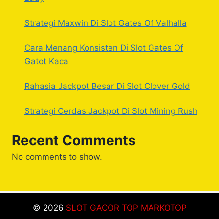
Strategi Maxwin Di Slot Gates Of Valhalla
Cara Menang Konsisten Di Slot Gates Of
Gatot Kaca
Rahasia Jackpot Besar Di Slot Clover Gold
Strategi Cerdas Jackpot Di Slot Mining Rush
Recent Comments
No comments to show.
© 2026
SLOT GACOR TOP MARKOTOP