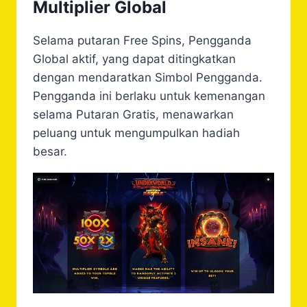
Multiplier Global
Selama putaran Free Spins, Pengganda
Global aktif, yang dapat ditingkatkan
dengan mendaratkan Simbol Pengganda.
Pengganda ini berlaku untuk kemenangan
selama Putaran Gratis, menawarkan
peluang untuk mengumpulkan hadiah
besar.