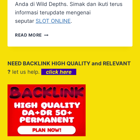
Anda di Wild Depths. Simak dan ikuti terus
informasi terupdate mengenai
seputar
SLOT ONLINE
.
LINK
READ MORE
RESMI
SLOT
WILD
DEPTHS
NEED BACKLINK HIGH QUALITY and RELEVANT
AUTO
?
let us help.
click here
MAXWIN
HARI
INI