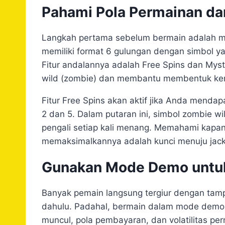
Pahami Pola Permainan da
Langkah pertama sebelum bermain adalah me
memiliki format 6 gulungan dengan simbol ya
Fitur andalannya adalah Free Spins dan Mys
wild (zombie) dan membantu membentuk kem
Fitur Free Spins akan aktif jika Anda mendap
2 dan 5. Dalam putaran ini, simbol zombie 
pengali setiap kali menang. Memahami kapan
memaksimalkannya adalah kunci menuju jack
Gunakan Mode Demo untuk 
Banyak pemain langsung tergiur dengan tam
dahulu. Padahal, bermain dalam mode demo 
muncul, pola pembayaran, dan volatilitas p