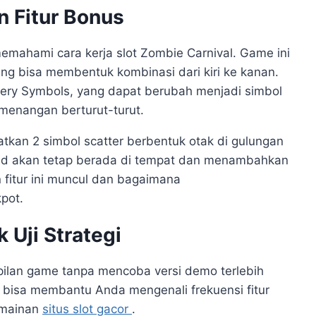
n Fitur Bonus
mahami cara kerja slot Zombie Carnival. Game ini
ng bisa membentuk kombinasi dari kiri ke kanan.
tery Symbols, yang dapat berubah menjadi simbol
enangan berturut-turut.
atkan 2 simbol scatter berbentuk otak di gulungan
wild akan tetap berada di tempat dan menambahkan
 fitur ini muncul dan bagaimana
pot.
Uji Strategi
pilan game tanpa mencoba versi demo terlebih
bisa membantu Anda mengenali frekuensi fitur
ermainan
situs slot gacor
.