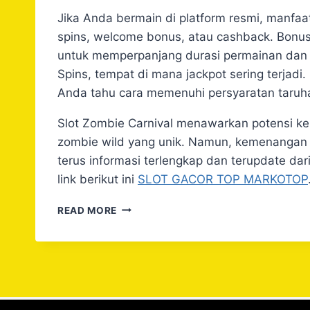
Jika Anda bermain di platform resmi, manfaa
spins, welcome bonus, atau cashback. Bonus
untuk memperpanjang durasi permainan dan
Spins, tempat di mana jackpot sering terjadi
Anda tahu cara memenuhi persyaratan taruha
Slot Zombie Carnival menawarkan potensi ke
zombie wild yang unik. Namun, kemenangan 
terus informasi terlengkap dan terupdate da
link berikut ini
SLOT GACOR TOP MARKOTOP
CARA
READ MORE
EFEKTIF
MENANG
JACKPOT
SLOT
ZOMBIE
CARNIVAL