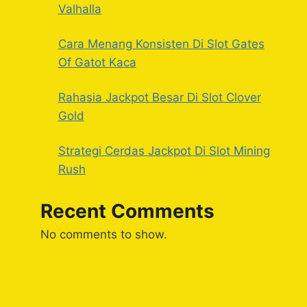
Valhalla
Cara Menang Konsisten Di Slot Gates
Of Gatot Kaca
Rahasia Jackpot Besar Di Slot Clover
Gold
Strategi Cerdas Jackpot Di Slot Mining
Rush
Recent Comments
No comments to show.