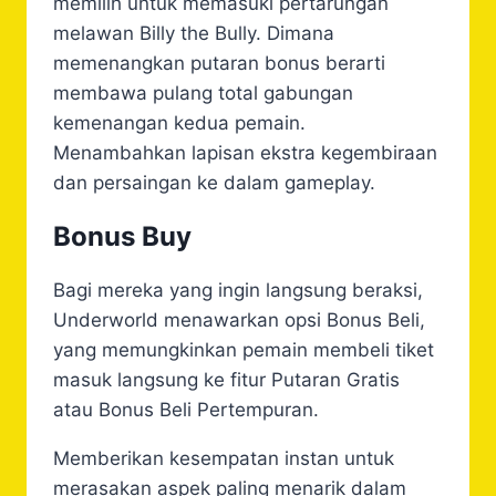
memilih untuk memasuki pertarungan
melawan Billy the Bully. Dimana
memenangkan putaran bonus berarti
membawa pulang total gabungan
kemenangan kedua pemain.
Menambahkan lapisan ekstra kegembiraan
dan persaingan ke dalam gameplay.
Bonus Buy
Bagi mereka yang ingin langsung beraksi,
Underworld menawarkan opsi Bonus Beli,
yang memungkinkan pemain membeli tiket
masuk langsung ke fitur Putaran Gratis
atau Bonus Beli Pertempuran.
Memberikan kesempatan instan untuk
merasakan aspek paling menarik dalam