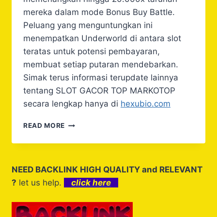
mereka dalam mode Bonus Buy Battle.
Peluang yang menguntungkan ini
menempatkan Underworld di antara slot
teratas untuk potensi pembayaran,
membuat setiap putaran mendebarkan.
Simak terus informasi terupdate lainnya
tentang SLOT GACOR TOP MARKOTOP
secara lengkap hanya di
hexubio.com
UNDERWORLD
READ MORE
–
SLOT
PENUH
AKSI
NEED BACKLINK HIGH QUALITY and RELEVANT
MENAWARKAN
?
let us help.
click here
HADIAH
BERLIMPAH