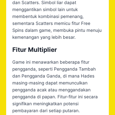
dan Scatters. Simbol liar dapat
menggantikan simbol lain untuk
membentuk kombinasi pemenang,
sementara Scatters memicu fitur Free
Spins dalam game, membuka pintu menuju
kemenangan yang lebih besar.
Fitur Multiplier
Game ini menawarkan beberapa fitur
pengganda, seperti Pengganda Tambah
dan Pengganda Ganda, di mana Hades
masing-masing dapat memunculkan
pengganda acak atau menggandakan
pengganda di papan. Fitur-fitur ini secara
signifikan meningkatkan potensi
pembayaran dari setiap putaran.