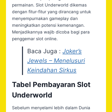
permainan. Slot Underworld dikemas
dengan fitur-fitur yang dirancang untuk
menyempurnakan gameplay dan
meningkatkan potensi kemenangan.
Menjadikannya wajib dicoba bagi para
penggemar slot online.
Baca Juga :
Joker’s
Jewels – Menelusuri
Keindahan Sirkus
Tabel Pembayaran Slot
Underworld
Sebelum menyelami lebih dalam Dunia