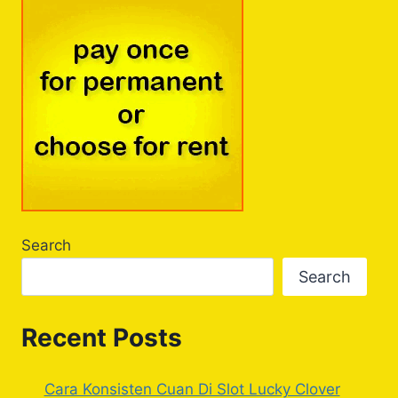
Search
Search
Recent Posts
Cara Konsisten Cuan Di Slot Lucky Clover