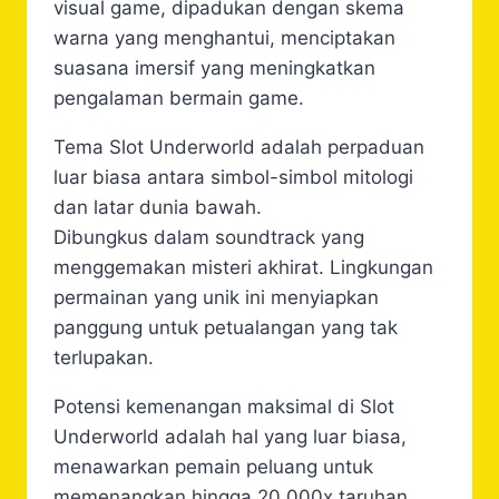
visual game, dipadukan dengan skema
warna yang menghantui, menciptakan
suasana imersif yang meningkatkan
pengalaman bermain game.
Tema Slot Underworld adalah perpaduan
luar biasa antara simbol-simbol mitologi
dan latar dunia bawah.
Dibungkus dalam soundtrack yang
menggemakan misteri akhirat. Lingkungan
permainan yang unik ini menyiapkan
panggung untuk petualangan yang tak
terlupakan.
Potensi kemenangan maksimal di Slot
Underworld adalah hal yang luar biasa,
menawarkan pemain peluang untuk
memenangkan hingga 20.000x taruhan