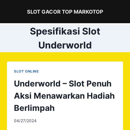
Skip
to
SLOT GACOR TOP MARKOTOP
content
Spesifikasi Slot
Underworld
SLOT ONLINE
Underworld – Slot Penuh
Aksi Menawarkan Hadiah
Berlimpah
04/27/2024