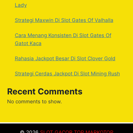
Lady
Strategi Maxwin Di Slot Gates Of Valhalla
Cara Menang Konsisten Di Slot Gates Of
Gatot Kaca
Rahasia Jackpot Besar Di Slot Clover Gold
Strategi Cerdas Jackpot Di Slot Mining Rush
Recent Comments
No comments to show.
© 2026
SLOT GACOR TOP MARKOTOP