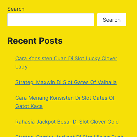
Search
Search
Recent Posts
Cara Konsisten Cuan Di Slot Lucky Clover
Lady
Strategi Maxwin Di Slot Gates Of Valhalla
Cara Menang Konsisten Di Slot Gates Of
Gatot Kaca
Rahasia Jackpot Besar Di Slot Clover Gold