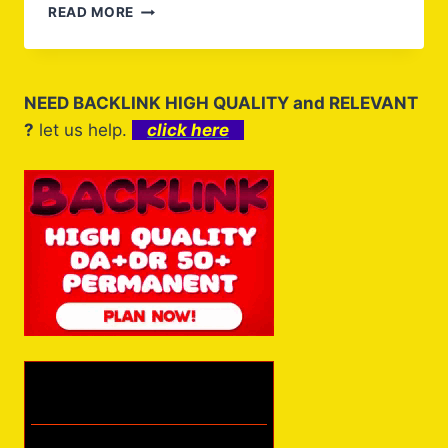
STRATEGI
READ MORE
CERDAS
MENDAPATKAN
JACKPOT
BERMAIN
NEED BACKLINK HIGH QUALITY and RELEVANT
SLOT
?
let us help.
click here
FORMOSA
BEAR