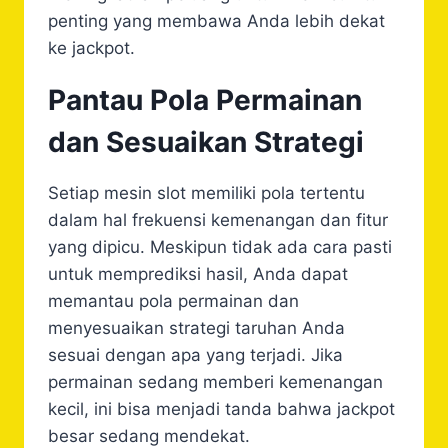
penting yang membawa Anda lebih dekat
ke jackpot.
Pantau Pola Permainan
dan Sesuaikan Strategi
Setiap mesin slot memiliki pola tertentu
dalam hal frekuensi kemenangan dan fitur
yang dipicu. Meskipun tidak ada cara pasti
untuk memprediksi hasil, Anda dapat
memantau pola permainan dan
menyesuaikan strategi taruhan Anda
sesuai dengan apa yang terjadi. Jika
permainan sedang memberi kemenangan
kecil, ini bisa menjadi tanda bahwa jackpot
besar sedang mendekat.