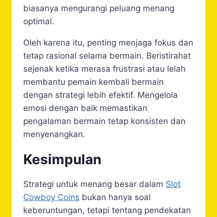
biasanya mengurangi peluang menang
optimal.
Oleh karena itu, penting menjaga fokus dan
tetap rasional selama bermain. Beristirahat
sejenak ketika merasa frustrasi atau lelah
membantu pemain kembali bermain
dengan strategi lebih efektif. Mengelola
emosi dengan baik memastikan
pengalaman bermain tetap konsisten dan
menyenangkan.
Kesimpulan
Strategi untuk menang besar dalam
Slot
Cowboy Coins
bukan hanya soal
keberuntungan, tetapi tentang pendekatan