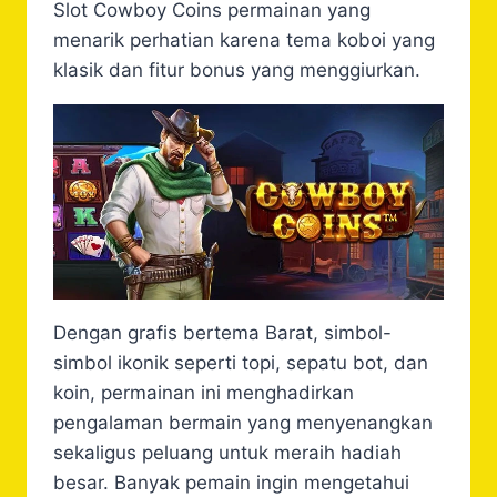
Slot Cowboy Coins permainan yang
menarik perhatian karena tema koboi yang
klasik dan fitur bonus yang menggiurkan.
Dengan grafis bertema Barat, simbol-
simbol ikonik seperti topi, sepatu bot, dan
koin, permainan ini menghadirkan
pengalaman bermain yang menyenangkan
sekaligus peluang untuk meraih hadiah
besar. Banyak pemain ingin mengetahui