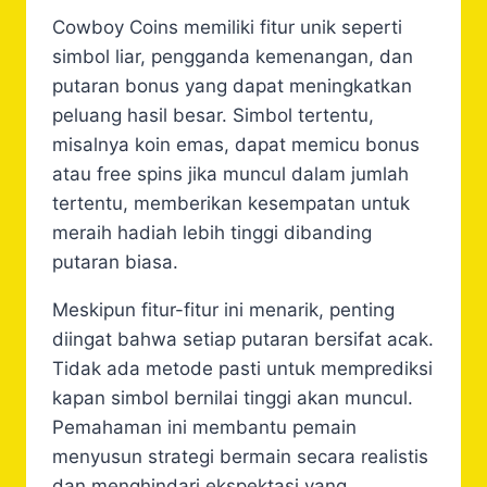
Cowboy Coins memiliki fitur unik seperti
simbol liar, pengganda kemenangan, dan
putaran bonus yang dapat meningkatkan
peluang hasil besar. Simbol tertentu,
misalnya koin emas, dapat memicu bonus
atau free spins jika muncul dalam jumlah
tertentu, memberikan kesempatan untuk
meraih hadiah lebih tinggi dibanding
putaran biasa.
Meskipun fitur-fitur ini menarik, penting
diingat bahwa setiap putaran bersifat acak.
Tidak ada metode pasti untuk memprediksi
kapan simbol bernilai tinggi akan muncul.
Pemahaman ini membantu pemain
menyusun strategi bermain secara realistis
dan menghindari ekspektasi yang