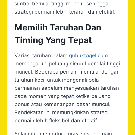
simbol bernilai tinggi muncul, sehingga
strategi bermain lebih terarah dan efektif.
Memilih Taruhan Dan
Timing Yang Tepat
Variasi taruhan dalam
gubuktogel.com
memengaruhi peluang simbol bernilai tinggi
muncul. Beberapa pemain memulai dengan
taruhan kecil untuk mengenali pola
permainan sebelum menyesuaikan taruhan
pada momen yang tepat ketika peluang
bonus atau kemenangan besar muncul.
Pendekatan ini memungkinkan strategi
bermain lebih fleksibel dan efektif.
Selain itu, mengatur durasi sesi bermain