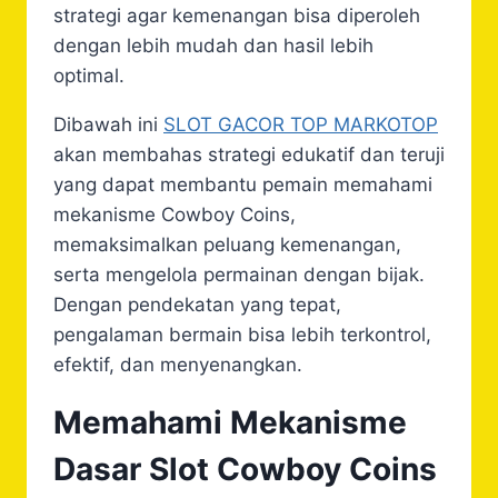
strategi agar kemenangan bisa diperoleh
dengan lebih mudah dan hasil lebih
optimal.
Dibawah ini
SLOT GACOR TOP MARKOTOP
akan membahas strategi edukatif dan teruji
yang dapat membantu pemain memahami
mekanisme Cowboy Coins,
memaksimalkan peluang kemenangan,
serta mengelola permainan dengan bijak.
Dengan pendekatan yang tepat,
pengalaman bermain bisa lebih terkontrol,
efektif, dan menyenangkan.
Memahami Mekanisme
Dasar Slot Cowboy Coins