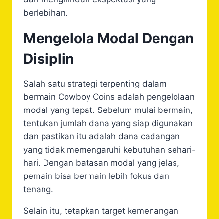
berlebihan.
Mengelola Modal Dengan
Disiplin
Salah satu strategi terpenting dalam
bermain Cowboy Coins adalah pengelolaan
modal yang tepat. Sebelum mulai bermain,
tentukan jumlah dana yang siap digunakan
dan pastikan itu adalah dana cadangan
yang tidak memengaruhi kebutuhan sehari-
hari. Dengan batasan modal yang jelas,
pemain bisa bermain lebih fokus dan
tenang.
Selain itu, tetapkan target kemenangan