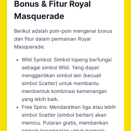
Bonus & Fitur Royal
Masquerade
Berikut adalah poin-poin mengenai bonus
dan fitur dalam permainan Royal
Masquerade:
Wild Symbol: Simbol topeng berfungsi
sebagai simbol Wild. Yang dapat
menggantikan simbol lain (kecuali
simbol Scatter) untuk membantu
membentuk kombinasi kemenangan
yang lebih baik.
Free Spins: Mendaratkan tiga atau lebih
simbol Scatter (simbol berlian) akan
memicu. Putaran gratis, memberikan
pemain kesempatan untuk bermain