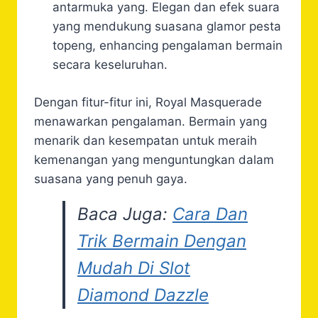
antarmuka yang. Elegan dan efek suara
yang mendukung suasana glamor pesta
topeng, enhancing pengalaman bermain
secara keseluruhan.
​Dengan fitur-fitur ini, Royal Masquerade
menawarkan pengalaman. Bermain yang
menarik dan kesempatan untuk meraih
kemenangan yang menguntungkan dalam
suasana yang penuh gaya.
Baca Juga:
Cara Dan
Trik Bermain Dengan
Mudah Di Slot
Diamond Dazzle