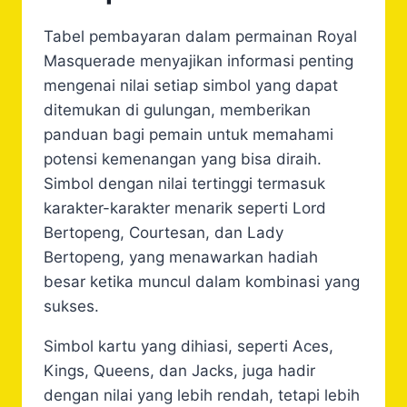
​Tabel pembayaran dalam permainan Royal
Masquerade menyajikan informasi penting
mengenai nilai setiap simbol yang dapat
ditemukan di gulungan, memberikan
panduan bagi pemain untuk memahami
potensi kemenangan yang bisa diraih.​
Simbol dengan nilai tertinggi termasuk
karakter-karakter menarik seperti Lord
Bertopeng, Courtesan, dan Lady
Bertopeng, yang menawarkan hadiah
besar ketika muncul dalam kombinasi yang
sukses.
Simbol kartu yang dihiasi, seperti Aces,
Kings, Queens, dan Jacks, juga hadir
dengan nilai yang lebih rendah, tetapi lebih