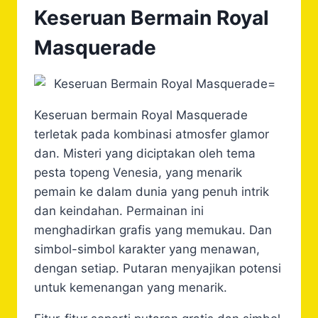
Keseruan Bermain Royal
Masquerade
​Keseruan bermain Royal Masquerade
terletak pada kombinasi atmosfer glamor
dan. Misteri yang diciptakan oleh tema
pesta topeng Venesia, yang menarik
pemain ke dalam dunia yang penuh intrik
dan keindahan.​ Permainan ini
menghadirkan grafis yang memukau. Dan
simbol-simbol karakter yang menawan,
dengan setiap. Putaran menyajikan potensi
untuk kemenangan yang menarik.