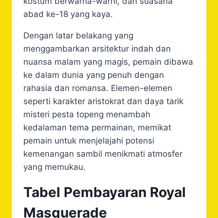
kostum berwarna-warni, dan suasana
abad ke-18 yang kaya.
Dengan latar belakang yang
menggambarkan arsitektur indah dan
nuansa malam yang magis, pemain dibawa
ke dalam dunia yang penuh dengan
rahasia dan romansa. Elemen-elemen
seperti karakter aristokrat dan daya tarik
misteri pesta topeng menambah
kedalaman tema permainan, memikat
pemain untuk menjelajahi potensi
kemenangan sambil menikmati atmosfer
yang memukau.
Tabel Pembayaran Royal
Masquerade