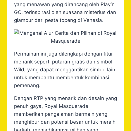
yang menawan yang dirancang oleh Play’n
GO, terinspirasi oleh suasana misterius dan
glamour dari pesta topeng di Venesia.
Permainan ini juga dilengkapi dengan fitur
menarik seperti putaran gratis dan simbol
Wild, yang dapat menggantikan simbol lain
untuk membantu membentuk kombinasi
pemenang. ​
Dengan RTP yang menarik dan desain yang
penuh gaya, Royal Masquerade
memberikan pengalaman bermain yang
menghibur dan potensi besar untuk meraih
hadiah, menjadikannya pilihan yang