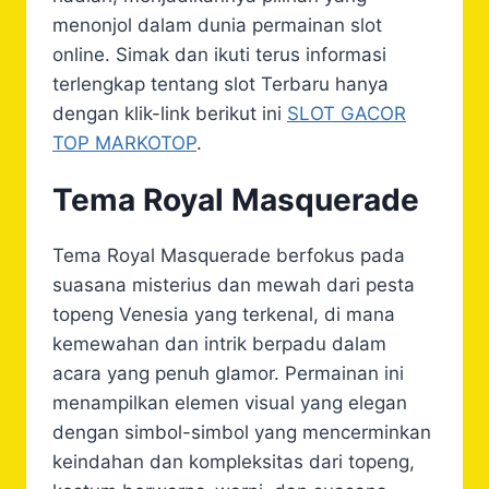
menonjol dalam dunia permainan slot
online. Simak dan ikuti terus informasi
terlengkap tentang slot Terbaru hanya
dengan klik-link berikut ini
SLOT GACOR
TOP MARKOTOP
.
Tema Royal Masquerade
Tema Royal Masquerade berfokus pada
suasana misterius dan mewah dari pesta
topeng Venesia yang terkenal, di mana
kemewahan dan intrik berpadu dalam
acara yang penuh glamor. Permainan ini
menampilkan elemen visual yang elegan
dengan simbol-simbol yang mencerminkan
keindahan dan kompleksitas dari topeng,