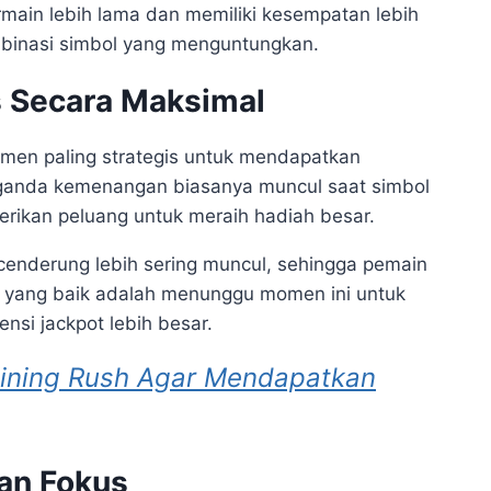
main lebih lama dan memiliki kesempatan lebih
binasi simbol yang menguntungkan.
 Secara Maksimal
men paling strategis untuk mendapatkan
gganda kemenangan biasanya muncul saat simbol
rikan peluang untuk meraih hadiah besar.
ggi cenderung lebih sering muncul, sehingga pemain
 yang baik adalah menunggu momen ini untuk
nsi jackpot lebih besar.
 Mining Rush Agar Mendapatkan
dan Fokus