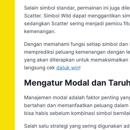
Selain simbol standar, permainan ini juga di
Scatter. Simbol Wild dapat menggantikan s
sedangkan Scatter sering menjadi pemicu fit
kemenangan.
Dengan memahami fungsi setiap simbol dan 
memprediksi peluang kemenangan dengan lebi
yang akan diterapkan untuk memaksimalkan h
langsung cek
datuk win
!
Mengatur Modal dan Taruh
Manajemen modal adalah faktor penting ya
bertahan dan memanfaatkan peluang dalam 
bisa habis sebelum kombinasi simbol bernilai
Salah satu strategi yang sering digunakan 