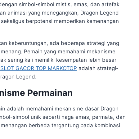
dengan simbol-simbol mistis, emas, dan artefak
dan animasi yang menegangkan, Dragon Legend
sekaligus berpotensi memberikan kemenangan
kan keberuntungan, ada beberapa strategi yang
ng menang. Pemain yang memahami mekanisme
k sering kali memiliki kesempatan lebih besar
t
SLOT GACOR TOP MARKOTOP
adalah strategi-
 Dragon Legend.
nisme Permainan
ain adalah memahami mekanisme dasar Dragon
imbol-simbol unik seperti naga emas, permata, dan
 kemenangan berbeda tergantung pada kombinasi