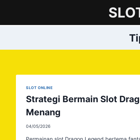
Skip
SLO
to
content
Ti
SLOT ONLINE
Strategi Bermain Slot Dr
Menang
04/05/2026
Permainan slot Dragon Legend bertema fanta