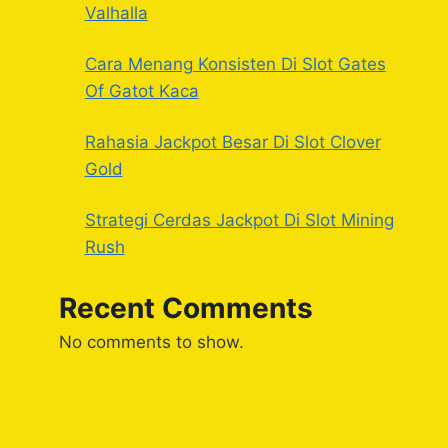
Valhalla
Cara Menang Konsisten Di Slot Gates
Of Gatot Kaca
Rahasia Jackpot Besar Di Slot Clover
Gold
Strategi Cerdas Jackpot Di Slot Mining
Rush
Recent Comments
No comments to show.