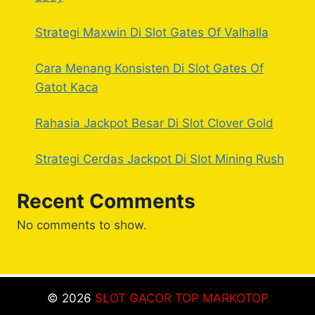
Strategi Maxwin Di Slot Gates Of Valhalla
Cara Menang Konsisten Di Slot Gates Of
Gatot Kaca
Rahasia Jackpot Besar Di Slot Clover Gold
Strategi Cerdas Jackpot Di Slot Mining Rush
Recent Comments
No comments to show.
© 2026
SLOT GACOR TOP MARKOTOP