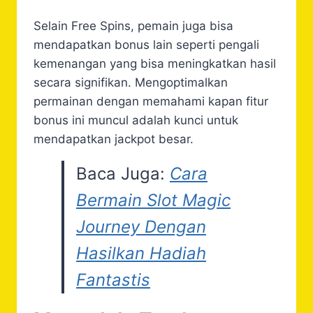
Selain Free Spins, pemain juga bisa
mendapatkan bonus lain seperti pengali
kemenangan yang bisa meningkatkan hasil
secara signifikan. Mengoptimalkan
permainan dengan memahami kapan fitur
bonus ini muncul adalah kunci untuk
mendapatkan jackpot besar.
Baca Juga:
Cara
Bermain Slot Magic
Journey Dengan
Hasilkan Hadiah
Fantastis