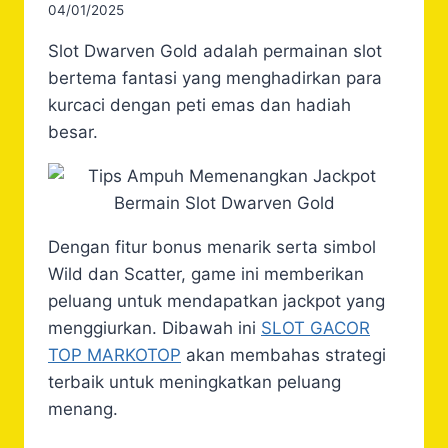
04/01/2025
Slot Dwarven Gold adalah permainan slot
bertema fantasi yang menghadirkan para
kurcaci dengan peti emas dan hadiah
besar.
Dengan fitur bonus menarik serta simbol
Wild dan Scatter, game ini memberikan
peluang untuk mendapatkan jackpot yang
menggiurkan. Dibawah ini
SLOT GACOR
TOP MARKOTOP
akan membahas strategi
terbaik untuk meningkatkan peluang
menang.