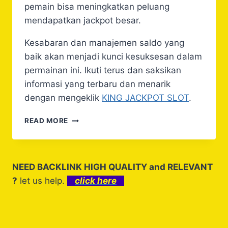
pemain bisa meningkatkan peluang
mendapatkan jackpot besar.
Kesabaran dan manajemen saldo yang
baik akan menjadi kunci kesuksesan dalam
permainan ini. Ikuti terus dan saksikan
informasi yang terbaru dan menarik
dengan mengeklik
KING JACKPOT SLOT
.
TIPS
READ MORE
AMPUH
MEMENANGKAN
JACKPOT
BERMAIN
NEED BACKLINK HIGH QUALITY and RELEVANT
SLOT
?
let us help.
click here
DWARVEN
GOLD