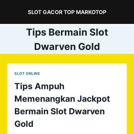
Skip
to
SLOT GACOR TOP MARKOTOP
content
Tips Bermain Slot
Dwarven Gold
SLOT ONLINE
Tips Ampuh
Memenangkan Jackpot
Bermain Slot Dwarven
Gold