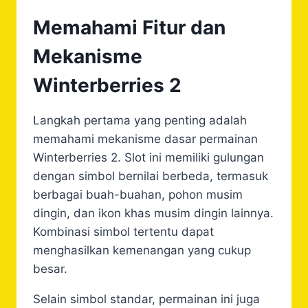
Memahami Fitur dan
Mekanisme
Winterberries 2
Langkah pertama yang penting adalah
memahami mekanisme dasar permainan
Winterberries 2. Slot ini memiliki gulungan
dengan simbol bernilai berbeda, termasuk
berbagai buah-buahan, pohon musim
dingin, dan ikon khas musim dingin lainnya.
Kombinasi simbol tertentu dapat
menghasilkan kemenangan yang cukup
besar.
Selain simbol standar, permainan ini juga