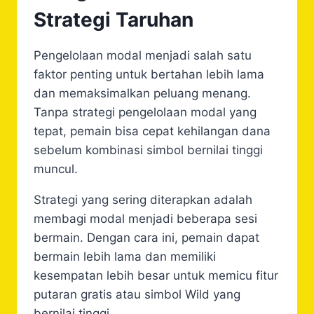
Strategi Taruhan
Pengelolaan modal menjadi salah satu
faktor penting untuk bertahan lebih lama
dan memaksimalkan peluang menang.
Tanpa strategi pengelolaan modal yang
tepat, pemain bisa cepat kehilangan dana
sebelum kombinasi simbol bernilai tinggi
muncul.
Strategi yang sering diterapkan adalah
membagi modal menjadi beberapa sesi
bermain. Dengan cara ini, pemain dapat
bermain lebih lama dan memiliki
kesempatan lebih besar untuk memicu fitur
putaran gratis atau simbol Wild yang
bernilai tinggi.