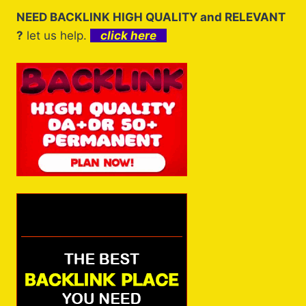
SLOT
NEED BACKLINK HIGH QUALITY and RELEVANT
WINTERBERRIES
?
let us help.
click here
2