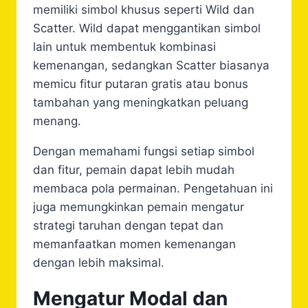
memiliki simbol khusus seperti Wild dan
Scatter. Wild dapat menggantikan simbol
lain untuk membentuk kombinasi
kemenangan, sedangkan Scatter biasanya
memicu fitur putaran gratis atau bonus
tambahan yang meningkatkan peluang
menang.
Dengan memahami fungsi setiap simbol
dan fitur, pemain dapat lebih mudah
membaca pola permainan. Pengetahuan ini
juga memungkinkan pemain mengatur
strategi taruhan dengan tepat dan
memanfaatkan momen kemenangan
dengan lebih maksimal.
Mengatur Modal dan