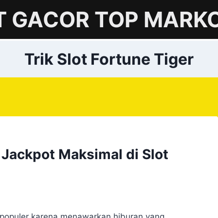
T GACOR TOP MARK
Trik Slot Fortune Tiger
Jackpot Maksimal di Slot
n populer karena menawarkan hiburan yang