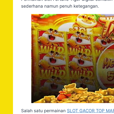
sederhana namun penuh ketegangan.
Salah satu permainan
SLOT GACOR TOP MA