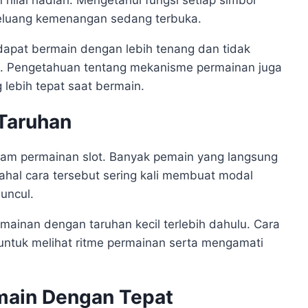
luang kemenangan sedang terbuka.
pat bermain dengan lebih tenang dan tidak
 Pengetahuan tentang mekanisme permainan juga
ebih tepat saat bermain.
 Taruhan
lam permainan slot. Banyak pemain yang langsung
hal cara tersebut sering kali membuat modal
uncul.
mainan dengan taruhan kecil terlebih dahulu. Cara
ntuk melihat ritme permainan serta mengamati
ain Dengan Tepat