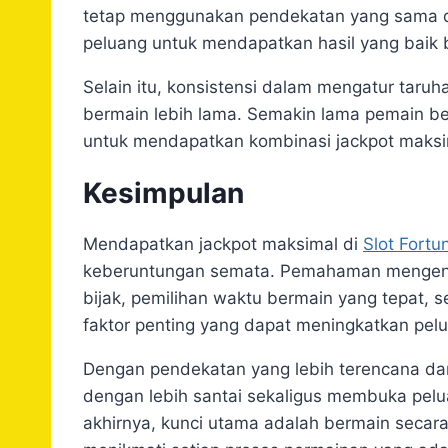
tetap menggunakan pendekatan yang sama da
peluang untuk mendapatkan hasil yang baik
Selain itu, konsistensi dalam mengatur tar
bermain lebih lama. Semakin lama pemain b
untuk mendapatkan kombinasi jackpot maksi
Kesimpulan
Mendapatkan jackpot maksimal di
Slot Fortu
keberuntungan semata. Pemahaman mengena
bijak, pemilihan waktu bermain yang tepat, 
faktor penting yang dapat meningkatkan pe
Dengan pendekatan yang lebih terencana dan
dengan lebih santai sekaligus membuka pel
akhirnya, kunci utama adalah bermain secara