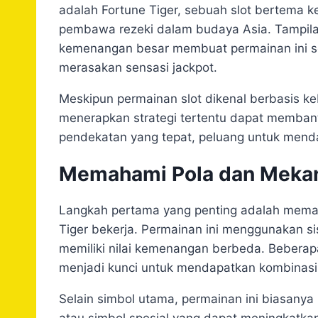
adalah Fortune Tiger, sebuah slot bertema k
pembawa rezeki dalam budaya Asia. Tampilan 
kemenangan besar membuat permainan ini ser
merasakan sensasi jackpot.
Meskipun permainan slot dikenal berbasis 
menerapkan strategi tertentu dapat memban
pendekatan yang tepat, peluang untuk menda
Memahami Pola dan Meka
Langkah pertama yang penting adalah mem
Tiger bekerja. Permainan ini menggunakan s
memiliki nilai kemenangan berbeda. Beberapa s
menjadi kunci untuk mendapatkan kombinas
Selain simbol utama, permainan ini biasanya 
atau simbol spesial yang dapat meningkatkan 