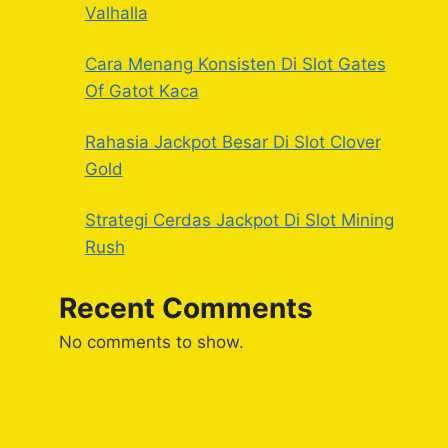
Valhalla
Cara Menang Konsisten Di Slot Gates
Of Gatot Kaca
Rahasia Jackpot Besar Di Slot Clover
Gold
Strategi Cerdas Jackpot Di Slot Mining
Rush
Recent Comments
No comments to show.