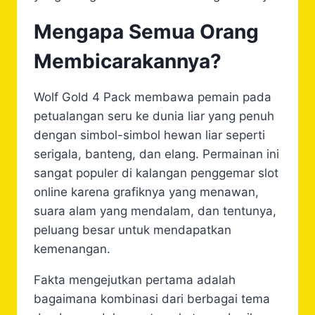
Mengapa Semua Orang
Membicarakannya?
Wolf Gold 4 Pack membawa pemain pada
petualangan seru ke dunia liar yang penuh
dengan simbol-simbol hewan liar seperti
serigala, banteng, dan elang. Permainan ini
sangat populer di kalangan penggemar slot
online karena grafiknya yang menawan,
suara alam yang mendalam, dan tentunya,
peluang besar untuk mendapatkan
kemenangan.
Fakta mengejutkan pertama adalah
bagaimana kombinasi dari berbagai tema