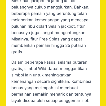
Meskipun jackpot ini jarang keluar,
peluangnya cukup menggiurkan. Bahkan,
beberapa pemain yang beruntung telah
melaporkan kemenangan yang mencapai
puluhan ribu dolar! Selain jackpot, fitur
bonusnya juga sangat menguntungkan.
Misalnya, fitur Free Spins yang dapat
memberikan pemain hingga 25 putaran
gratis.
Dalam beberapa kasus, selama putaran
gratis, simbol Wild dapat menggantikan
simbol lain untuk meningkatkan
kemenangan secara signifikan. Kombinasi
bonus yang melimpah ini membuat
permainan semakin menarik dan tentunya
layak dicoba oleh setiap penggemar slot.