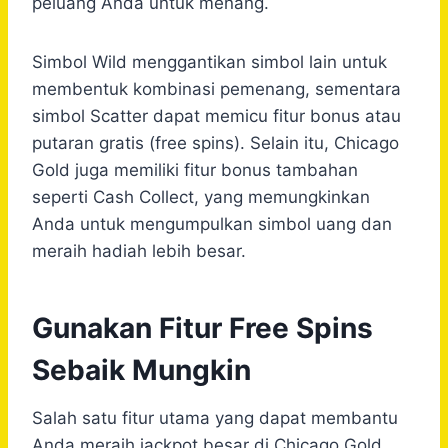
peluang Anda untuk menang.
Simbol Wild menggantikan simbol lain untuk
membentuk kombinasi pemenang, sementara
simbol Scatter dapat memicu fitur bonus atau
putaran gratis (free spins). Selain itu, Chicago
Gold juga memiliki fitur bonus tambahan
seperti Cash Collect, yang memungkinkan
Anda untuk mengumpulkan simbol uang dan
meraih hadiah lebih besar.
Gunakan Fitur Free Spins
Sebaik Mungkin
Salah satu fitur utama yang dapat membantu
Anda meraih jackpot besar di Chicago Gold