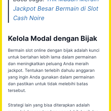
Jackpot Besar Bermain di Slot
Cash Noire
Kelola Modal dengan Bijak
Bermain slot online dengan bijak adalah kunci
untuk bertahan lebih lama dalam permainan
dan meningkatkan peluang Anda meraih
jackpot. Tentukan terlebih dahulu anggaran
yang ingin Anda gunakan dalam permainan
dan pastikan untuk tidak melebihi batas
tersebut.
Strategi lain yang bisa diterapkan adalah