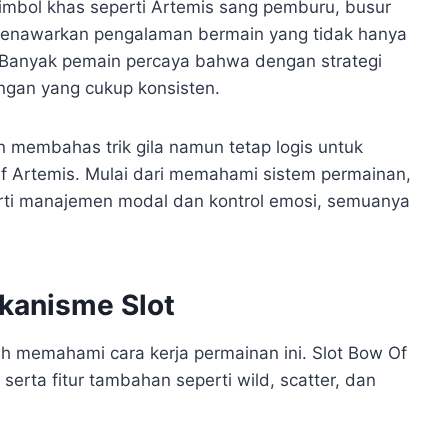
mbol khas seperti Artemis sang pemburu, busur
 menawarkan pengalaman bermain yang tidak hanya
 Banyak pemain percaya bahwa dengan strategi
ngan yang cukup konsisten.
n membahas trik gila namun tetap logis untuk
f Artemis. Mulai dari memahami sistem permainan,
erti manajemen modal dan kontrol emosi, semuanya
kanisme Slot
h memahami cara kerja permainan ini. Slot Bow Of
serta fitur tambahan seperti wild, scatter, dan