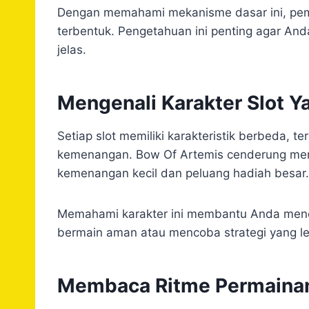
Dengan memahami mekanisme dasar ini, pe
terbentuk. Pengetahuan ini penting agar Anda
jelas.
Mengenali Karakter Slot 
Setiap slot memiliki karakteristik berbeda, te
kemenangan. Bow Of Artemis cenderung memi
kemenangan kecil dan peluang hadiah besar.
Memahami karakter ini membantu Anda menen
bermain aman atau mencoba strategi yang leb
Membaca Ritme Permaina