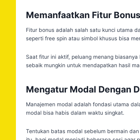
Memanfaatkan Fitur Bonus
Fitur bonus adalah salah satu kunci utama d
seperti free spin atau simbol khusus bisa 
Saat fitur ini aktif, peluang menang biasanya
sebaik mungkin untuk mendapatkan hasil ma
Mengatur Modal Dengan Di
Manajemen modal adalah fondasi utama dala
modal bisa habis dalam waktu singkat.
Tentukan batas modal sebelum bermain dan 
itu, bagi modal menjadi beberapa sesi agar 