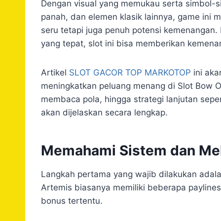
Dengan visual yang memukau serta simbol-si
panah, dan elemen klasik lainnya, game ini
seru tetapi juga penuh potensi kemenangan.
yang tepat, slot ini bisa memberikan kemena
Artikel
SLOT GACOR TOP MARKOTOP
ini aka
meningkatkan peluang menang di Slot Bow O
membaca pola, hingga strategi lanjutan sep
akan dijelaskan secara lengkap.
Memahami Sistem dan Me
Langkah pertama yang wajib dilakukan adala
Artemis biasanya memiliki beberapa paylines 
bonus tertentu.