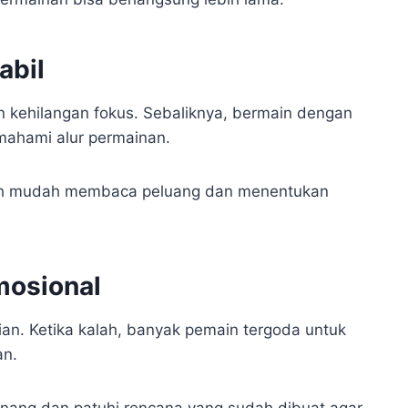
abil
n kehilangan fokus. Sebaliknya, bermain dengan
mahami alur permainan.
ebih mudah membaca peluang dan menentukan
mosional
an. Ketika kalah, banyak pemain tergoda untuk
an.