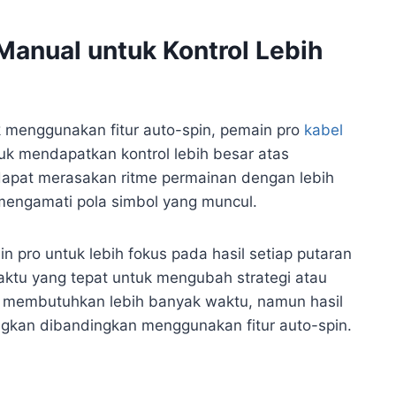
Manual untuk Kontrol Lebih
 menggunakan fitur auto-spin, pemain pro
kabel
k mendapatkan kontrol lebih besar atas
apat merasakan ritme permainan dengan lebih
 mengamati pola simbol yang muncul.
pro untuk lebih fokus pada hasil setiap putaran
tu yang tepat untuk mengubah strategi atau
n membutuhkan lebih banyak waktu, namun hasil
ngkan dibandingkan menggunakan fitur auto-spin.