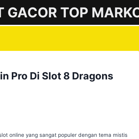
T GACOR TOP MARK
n Pro Di Slot 8 Dragons
slot online yang sangat populer dengan tema mistis