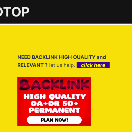
OTOP
NEED BACKLINK HIGH QUALITY and
RELEVANT ?
let us help.
click here