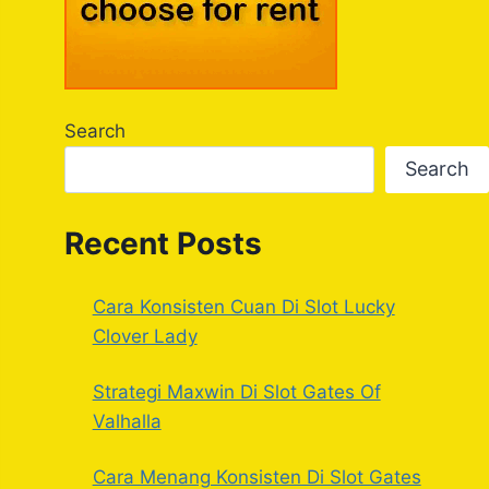
Search
Search
Recent Posts
Cara Konsisten Cuan Di Slot Lucky
Clover Lady
Strategi Maxwin Di Slot Gates Of
Valhalla
Cara Menang Konsisten Di Slot Gates