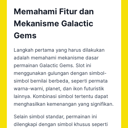
Memahami Fitur dan
Mekanisme Galactic
Gems
Langkah pertama yang harus dilakukan
adalah memahami mekanisme dasar
permainan Galactic Gems. Slot ini
menggunakan gulungan dengan simbol-
simbol bernilai berbeda, seperti permata
warna-warni, planet, dan ikon futuristik
lainnya. Kombinasi simbol tertentu dapat
menghasilkan kemenangan yang signifikan.
Selain simbol standar, permainan ini
dilengkapi dengan simbol khusus seperti