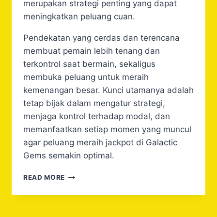
merupakan strategi penting yang dapat
meningkatkan peluang cuan.
Pendekatan yang cerdas dan terencana
membuat pemain lebih tenang dan
terkontrol saat bermain, sekaligus
membuka peluang untuk meraih
kemenangan besar. Kunci utamanya adalah
tetap bijak dalam mengatur strategi,
menjaga kontrol terhadap modal, dan
memanfaatkan setiap momen yang muncul
agar peluang meraih jackpot di Galactic
Gems semakin optimal.
CARA
READ MORE
CERDAS
BERMAIN
SLOT
GALACTIC